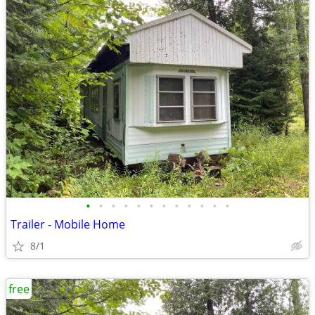
•
•
•
•
•
•
•
•
•
•
•
•
Trailer - Mobile Home
8/1
free