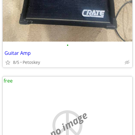
•
Guitar Amp
8/5
Petoskey
free
no image