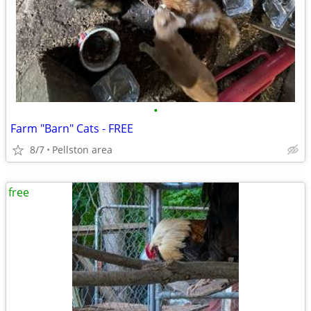
•
Farm "Barn" Cats - FREE
8/7
Pellston area
free