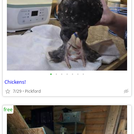
•
•
•
•
•
•
•
Chickens!
7/29
Pickford
free