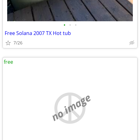
•
•
•
Free Solana 2007 TX Hot tub
7/26
free
no image