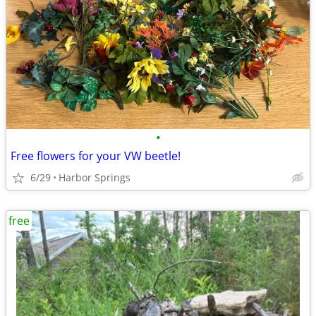
•
Free flowers for your VW beetle!
6/29
Harbor Springs
free