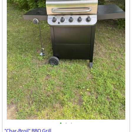
•
•
•
"Char-Broil" BBQ Grill