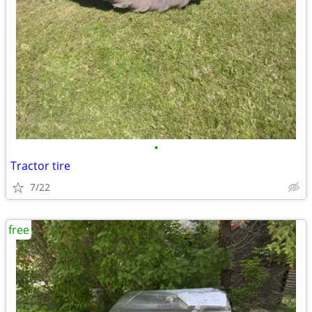
•
Tractor tire
7/22
free