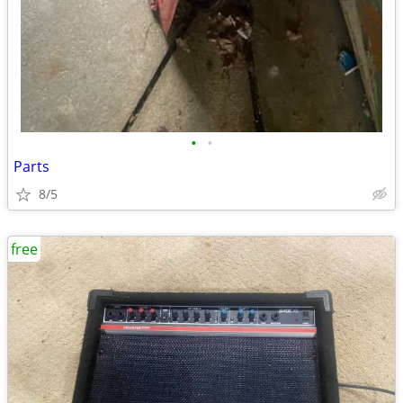
•
•
Parts
8/5
free