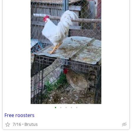
•
•
•
•
•
Free roosters
7/16
Brutus