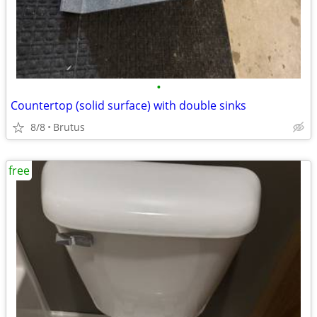
•
Countertop (solid surface) with double sinks
8/8
Brutus
free