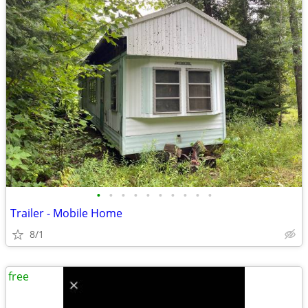
•
•
•
•
•
•
•
•
•
•
Trailer - Mobile Home
8/1
free