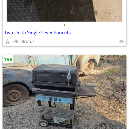
•
Two Delta Single Lever Faucets
8/8
Brutus
free