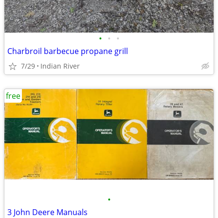
•
•
•
Charbroil barbecue propane grill
7/29
Indian River
free
•
3 John Deere Manuals