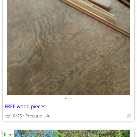
•
•
FREE wood pieces
6/25
Presque Isle
free