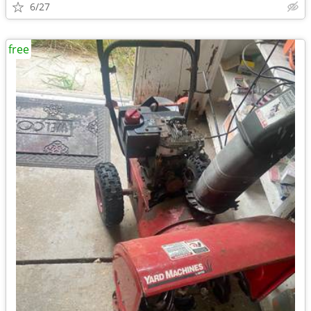
6/27
free