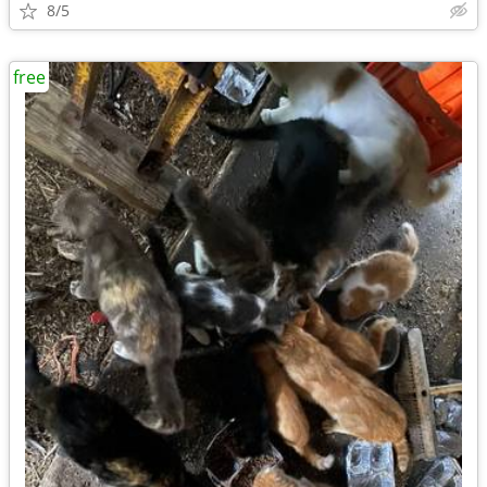
8/5
free