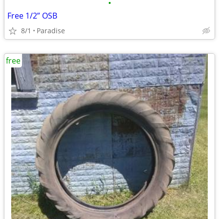
•
Free 1/2” OSB
8/1
Paradise
free