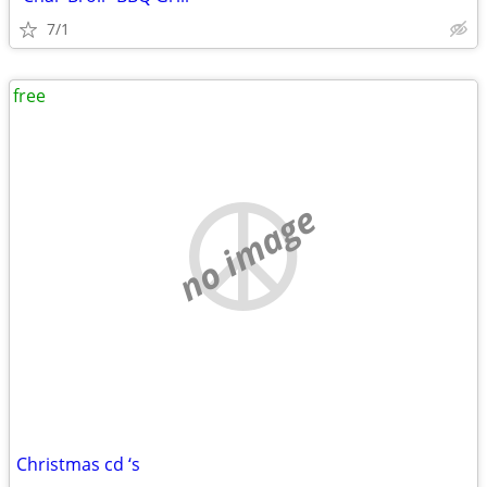
7/1
free
no image
Christmas cd ‘s