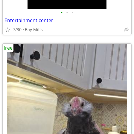
•
•
•
Entertainment center
7/30
Bay Mills
free