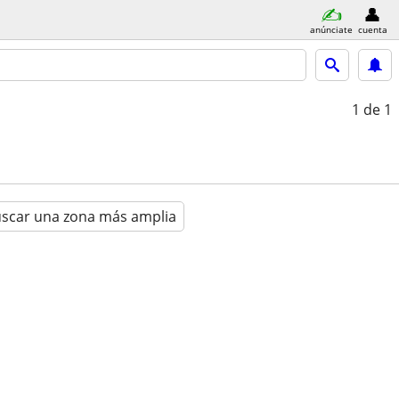
anúnciate
cuenta
1
de 1
scar una zona más amplia