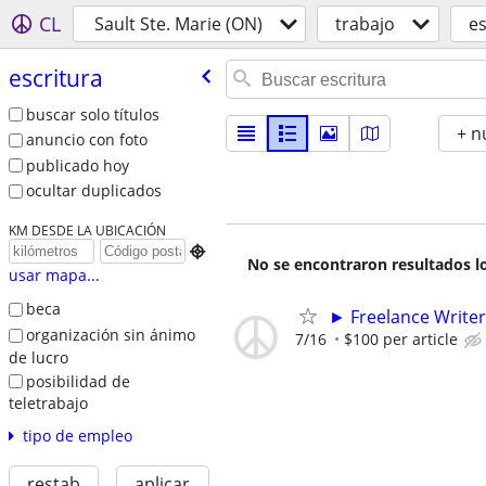
CL
Sault Ste. Marie (ON)
trabajo
es
escritura
buscar solo títulos
+ n
anuncio con foto
publicado hoy
ocultar duplicados
KM DESDE LA UBICACIÓN

No se encontraron resultados lo
usar mapa...
beca
► Freelance Writer
organización sin ánimo
7/16
$100 per article
de lucro
posibilidad de
teletrabajo
tipo de empleo
restab
aplicar