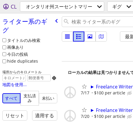
CL
オンタリオ州スーセントマリー
ギグ
ライター系のギ
グ
最
タイトルのみ検索
画像あり
今日の投稿
hide duplicates
ローカルの結果は見つかりません
場所からのキロメートル

地図を使用...
► Freelance Writer
7/17
$100 per article
支払済
すべて
未払い
み
► Freelance Writer
リセット
適用する
7/20
$100 per article