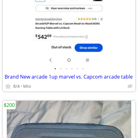
•
•
•
•
•
•
Brand New arcade 1up marvel vs. Capcom arcade table
8/4
Mio
$200