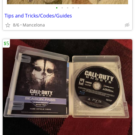
•
•
•
•
•
Tips and Tricks/Codes/Guides
8/6
Mancelona
$5