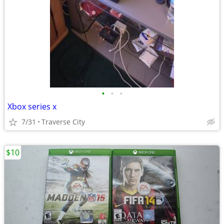
•
•
•
Xbox series x
7/31
Traverse City
$10