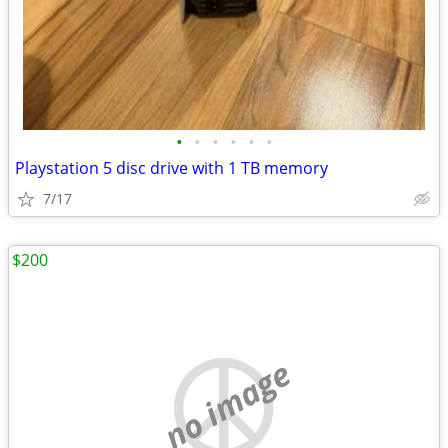
•
•
•
•
•
•
Playstation 5 disc drive with 1 TB memory
7/17
$200
no image