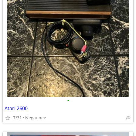
•
Atari 2600
7/31
Negaunee