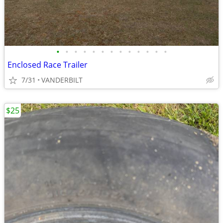
•
•
•
•
•
•
•
•
•
•
•
•
•
Enclosed Race Trailer
7/31
VANDERBILT
$25