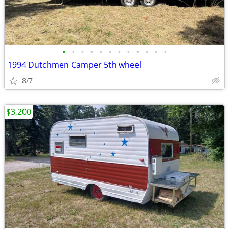
•
•
•
•
•
•
•
•
•
•
•
•
1994 Dutchmen Camper 5th wheel
8/7
$3,200