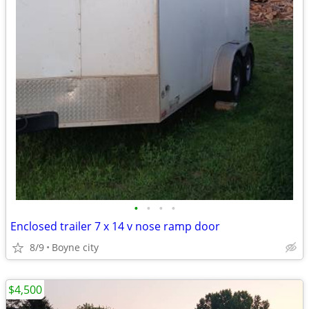
•
•
•
•
Enclosed trailer 7 x 14 v nose ramp door
8/9
Boyne city
$4,500