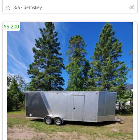
8/6
petoskey
$9,200