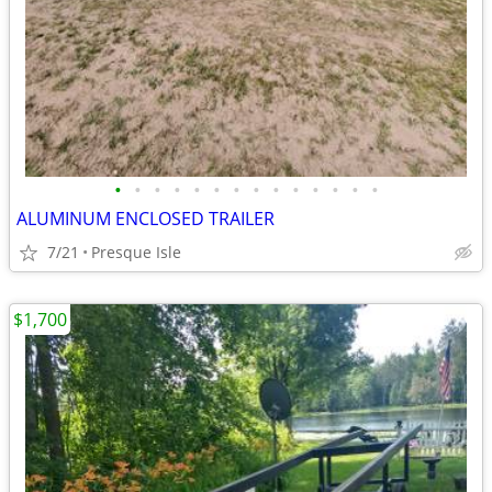
•
•
•
•
•
•
•
•
•
•
•
•
•
•
ALUMINUM ENCLOSED TRAILER
7/21
Presque Isle
$1,700