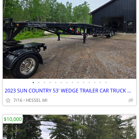
•
•
•
•
•
•
•
•
•
•
•
•
•
•
2023 SUN COUNTRY 53' WEDGE TRAILER CAR TRUCK HOTSHOT HAULER
7/16
HESSEL MI
$10,000