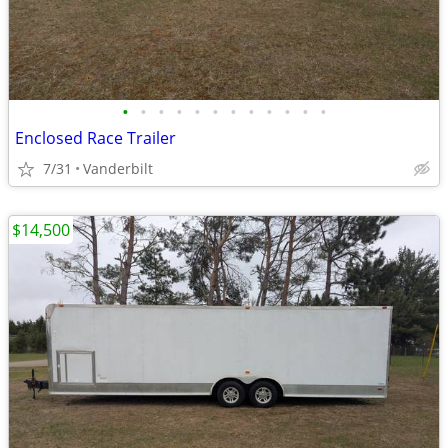
•
•
•
•
•
•
•
•
•
•
•
•
Enclosed Race Trailer
7/31
Vanderbilt
$14,500