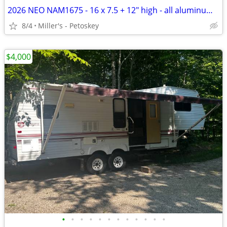
2026 NEO NAM1675 - 16 x 7.5 + 12" high - all aluminum - SXS door
8/4
Miller's - Petoskey
$4,000
•
•
•
•
•
•
•
•
•
•
•
•