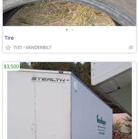
•
•
Tire
7/31
VANDERBILT
$3,500