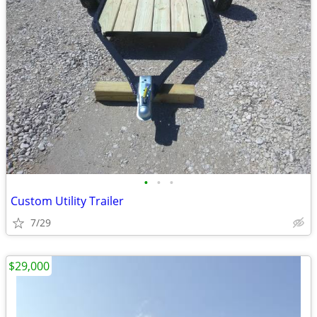
•
•
•
Custom Utility Trailer
7/29
$29,000