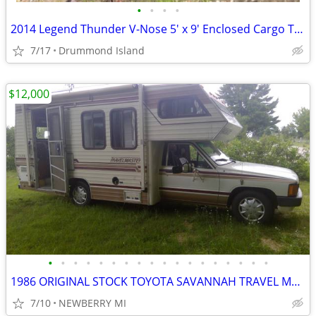
•
•
•
•
2014 Legend Thunder V-Nose 5' x 9' Enclosed Cargo Trailer - $4,400 (Dr
7/17
Drummond Island
$12,000
•
•
•
•
•
•
•
•
•
•
•
•
•
•
•
•
•
•
1986 ORIGINAL STOCK TOYOTA SAVANNAH TRAVEL MASTER
7/10
NEWBERRY MI