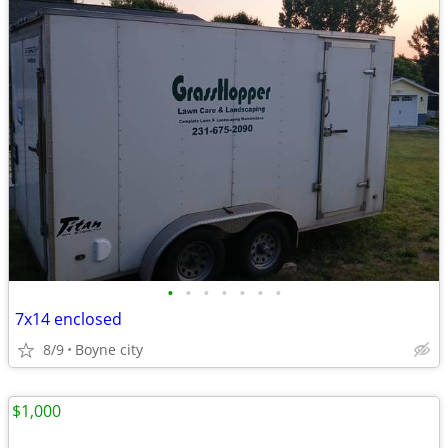
•
•
•
•
•
•
•
7x14 enclosed
8/9
Boyne city
$1,000