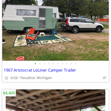
•
•
•
•
•
•
•
•
•
•
1967 Aristocrat LoLiner Camper Trailer
6/26
Paradise, Michigan
$4,400