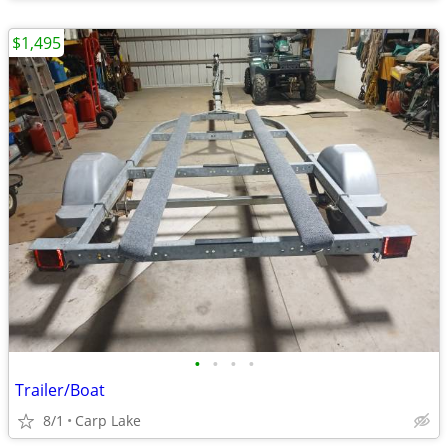
$1,495
•
•
•
•
Trailer/Boat
8/1
Carp Lake