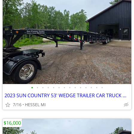
•
•
•
•
•
•
•
•
•
•
•
•
•
•
2023 SUN COUNTRY 53' WEDGE TRAILER CAR TRUCK HOTSHOT HAULER
7/16
HESSEL MI
$16,000