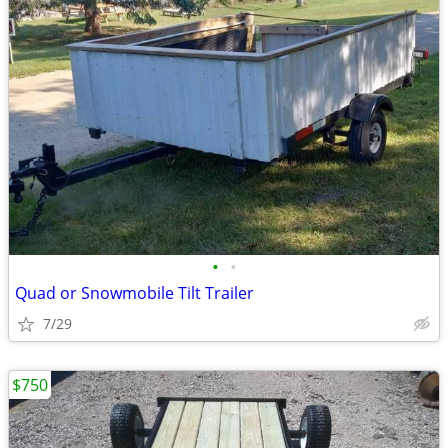
•
•
Quad or Snowmobile Tilt Trailer
7/29
$750