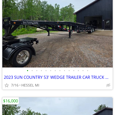
•
•
•
•
•
•
•
•
•
•
•
•
•
•
2023 SUN COUNTRY 53' WEDGE TRAILER CAR TRUCK HOTSHOT HAULER
7/16
HESSEL MI
$16,000