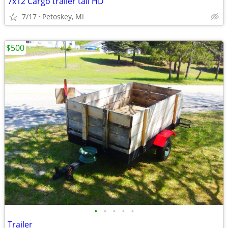
7x12 Cargo trailer tall HD
7/17
Petoskey, MI
$500
•
•
•
•
•
Trailer