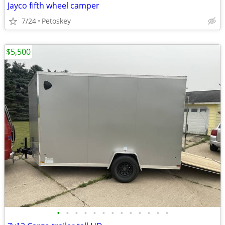
Jayco fifth wheel camper
7/24
Petoskey
$5,500
•
•
•
•
•
•
•
•
•
•
•
•
•