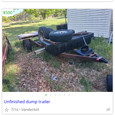
$500
•
•
•
•
•
•
Unfinished dump trailer
7/16
Vanderbilt