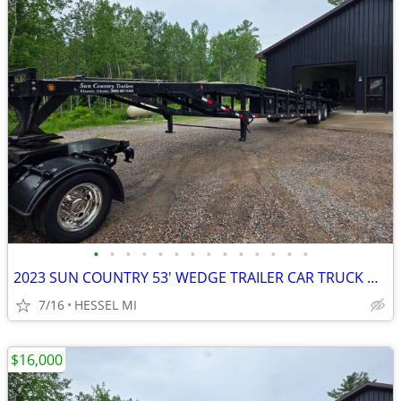
•
•
•
•
•
•
•
•
•
•
•
•
•
•
2023 SUN COUNTRY 53' WEDGE TRAILER CAR TRUCK HOTSHOT HAULER
7/16
HESSEL MI
$16,000