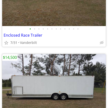
•
•
•
•
•
•
•
•
•
•
•
•
Enclosed Race Trailer
7/31
Vanderbilt
$14,500