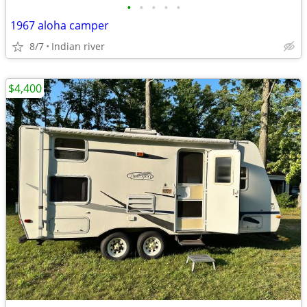
•
•
•
•
•
1967 aloha camper
8/7
Indian river
$4,400