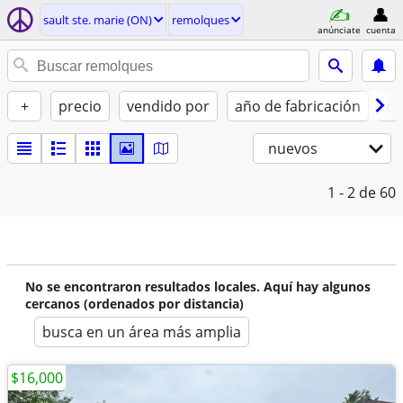
sault ste. marie (ON)
remolques
anúnciate
cuenta
+
precio
vendido por
año de fabricación
co
nuevos
1 - 2
de 60
No se encontraron resultados locales. Aquí hay algunos
cercanos (ordenados por distancia)
busca en un área más amplia
$16,000