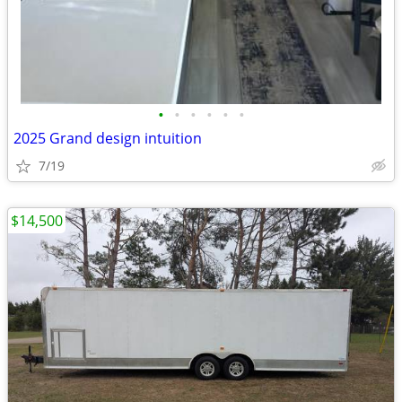
•
•
•
•
•
•
2025 Grand design intuition
7/19
$14,500