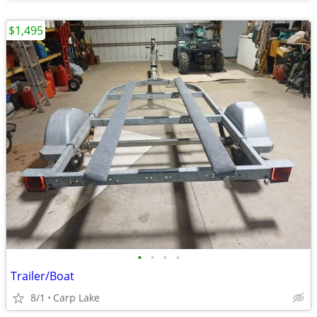
$1,495
•
•
•
•
Trailer/Boat
8/1
Carp Lake