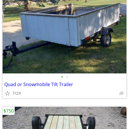
•
•
Quad or Snowmobile Tilt Trailer
7/29
$750