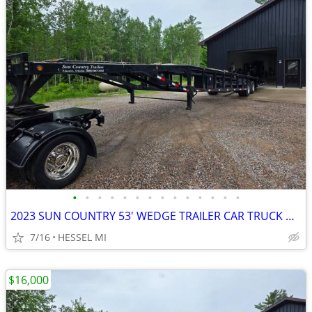
•
•
•
•
•
•
•
•
•
•
•
•
•
•
2023 SUN COUNTRY 53' WEDGE TRAILER CAR TRUCK HOTSHOT HAULER
7/16
HESSEL MI
$16,000