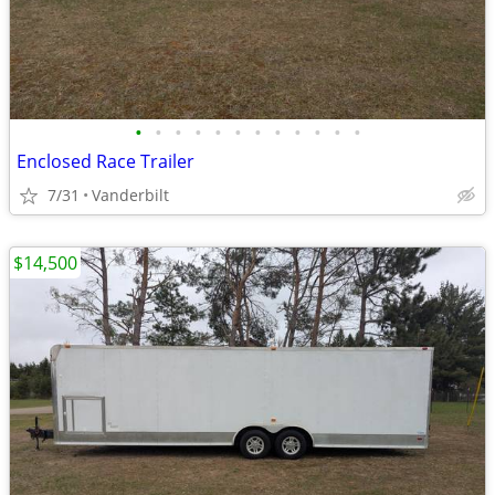
•
•
•
•
•
•
•
•
•
•
•
•
Enclosed Race Trailer
7/31
Vanderbilt
$14,500