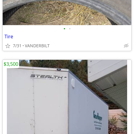
•
•
Tire
7/31
VANDERBILT
$3,500