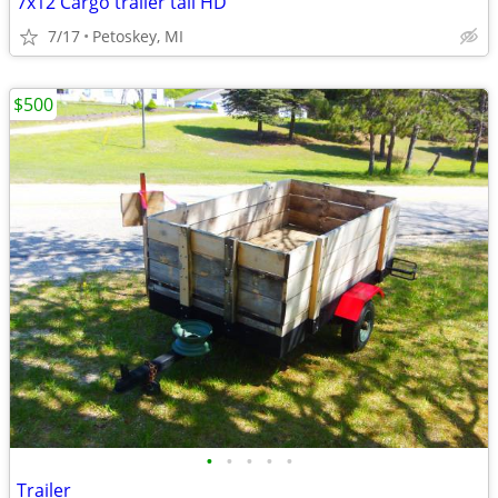
7x12 Cargo trailer tall HD
7/17
Petoskey, MI
$500
•
•
•
•
•
Trailer