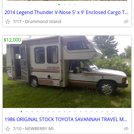
•
•
•
•
2014 Legend Thunder V-Nose 5' x 9' Enclosed Cargo Trailer - $4,400 (Dr
7/17
Drummond Island
$12,000
•
•
•
•
•
•
•
•
•
•
•
•
•
•
•
•
•
•
1986 ORIGINAL STOCK TOYOTA SAVANNAH TRAVEL MASTER
7/10
NEWBERRY MI