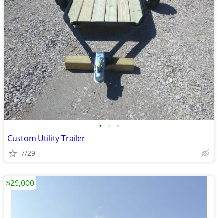
•
•
•
Custom Utility Trailer
7/29
$29,000