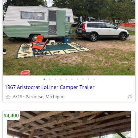
•
•
•
•
•
•
•
•
•
•
1967 Aristocrat LoLiner Camper Trailer
6/26
Paradise, Michigan
$4,400