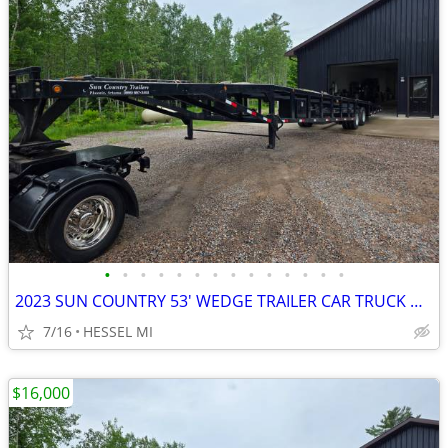
•
•
•
•
•
•
•
•
•
•
•
•
•
•
2023 SUN COUNTRY 53' WEDGE TRAILER CAR TRUCK HOTSHOT HAULER
7/16
HESSEL MI
$16,000