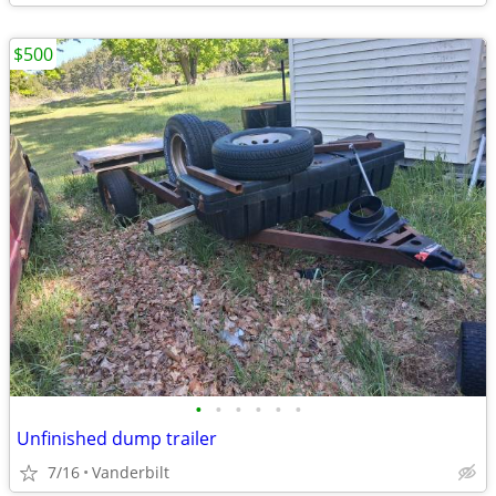
$500
•
•
•
•
•
•
Unfinished dump trailer
7/16
Vanderbilt