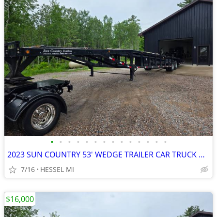
•
•
•
•
•
•
•
•
•
•
•
•
•
•
2023 SUN COUNTRY 53' WEDGE TRAILER CAR TRUCK HOTSHOT HAULER
7/16
HESSEL MI
$16,000