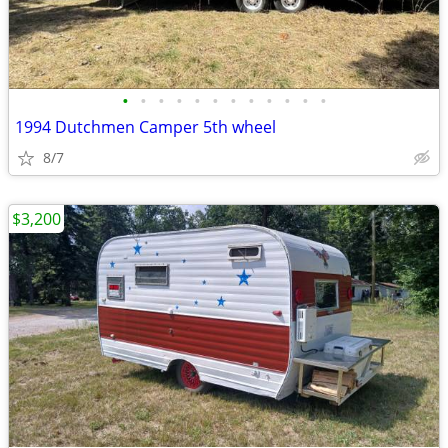
•
•
•
•
•
•
•
•
•
•
•
•
1994 Dutchmen Camper 5th wheel
8/7
$3,200