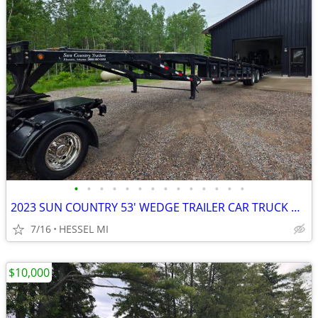
•
•
•
•
•
•
•
•
•
•
•
•
•
•
2023 SUN COUNTRY 53' WEDGE TRAILER CAR TRUCK HOTSHOT HAULER
7/16
HESSEL MI
$10,000