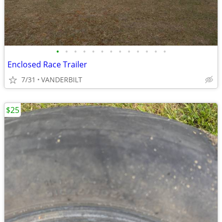
•
•
•
•
•
•
•
•
•
•
•
•
•
Enclosed Race Trailer
7/31
VANDERBILT
$25