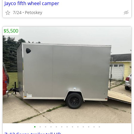
Jayco fifth wheel camper
7/24
Petoskey
$5,500
•
•
•
•
•
•
•
•
•
•
•
•
•