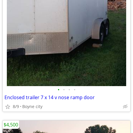
•
•
•
•
Enclosed trailer 7 x 14 v nose ramp door
8/9
Boyne city
$4,500