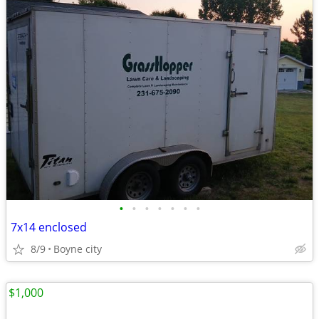
•
•
•
•
•
•
•
7x14 enclosed
8/9
Boyne city
$1,000