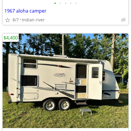
•
•
•
•
•
1967 aloha camper
8/7
Indian river
$4,400