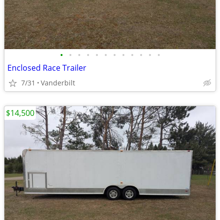
•
•
•
•
•
•
•
•
•
•
•
•
Enclosed Race Trailer
7/31
Vanderbilt
$14,500