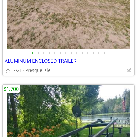
•
•
•
•
•
•
•
•
•
•
•
•
•
•
ALUMINUM ENCLOSED TRAILER
7/21
Presque Isle
$1,700