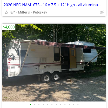
2026 NEO NAM1675 - 16 x 7.5 + 12" high - all aluminum - SXS door
8/4
Miller's - Petoskey
$4,000
•
•
•
•
•
•
•
•
•
•
•
•