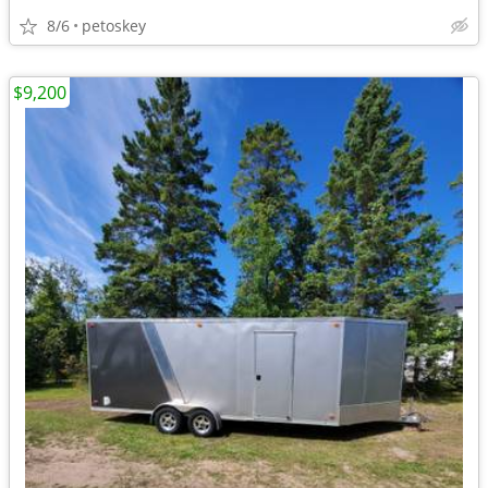
8/6
petoskey
$9,200