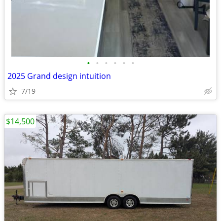
•
•
•
•
•
•
2025 Grand design intuition
7/19
$14,500