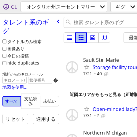
CL
オンタリオ州スーセントマリー
ギグ
タレント系のギ
グ
最
タイトルのみ検索
画像あり
今日の投稿
Sault Ste. Marie
hide duplicates
Storage facility to
7/21
40
場所からのキロメートル

地図を使用...
近隣エリアからもっと見る（距離
支払済
すべて
未払い
み
Open-minded lady
7/31
?
リセット
適用する
Northern Michigan