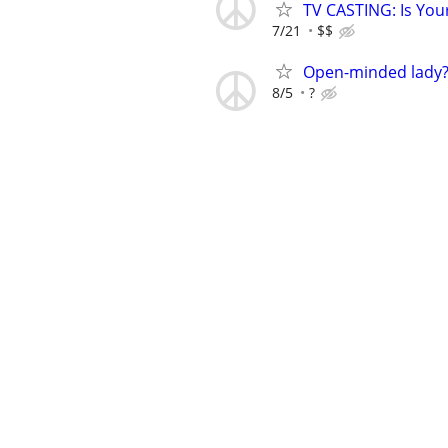
TV CASTING: Is You
7/21
$$
Open-minded lady
8/5
?