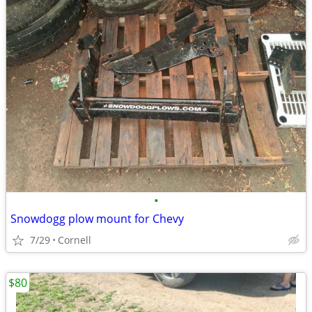
•
Snowdogg plow mount for Chevy
7/29
Cornell
$80