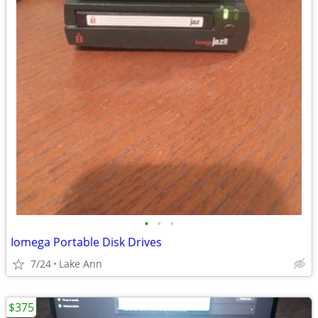
•
•
•
Iomega Portable Disk Drives
7/24
Lake Ann
$375