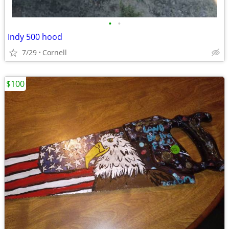
•
•
Indy 500 hood
7/29
Cornell
$100