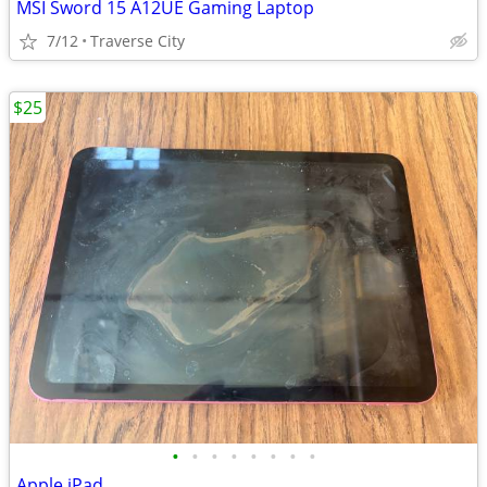
MSI Sword 15 A12UE Gaming Laptop
7/12
Traverse City
$25
•
•
•
•
•
•
•
•
Apple iPad