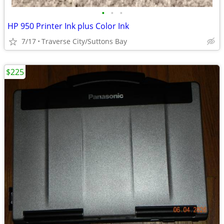
•
•
•
HP 950 Printer Ink plus Color Ink
7/17
Traverse City/Suttons Bay
$225