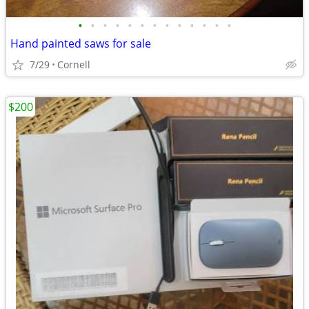
•
•
•
•
•
•
•
•
•
•
•
•
•
Hand painted saws for sale
7/29
Cornell
$200