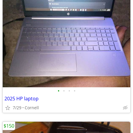
•
•
•
•
2025 HP laptop
7/29
Cornell
$150