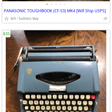
•
•
•
•
•
PANASONIC TOUGHBOOK (CF-53) MK4 [Will Ship USPS]
8/5
Suttons Bay
$35