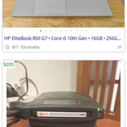
•
•
•
•
•
•
•
•
•
•
HP EliteBook 850 G7 • Core i5 10th Gen • 16GB • 256GB SSD • Win 11 Pro
8/7
Escanaba
$200