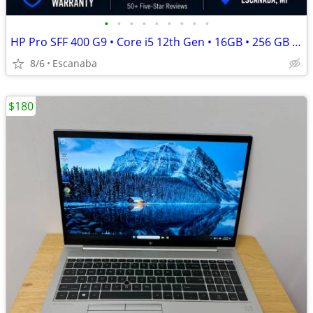
•
•
•
•
•
•
•
•
•
HP Pro SFF 400 G9 • Core i5 12th Gen • 16GB • 256 GB SSD + 1 TB HDD
8/6
Escanaba
$180