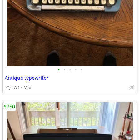
•
•
•
•
•
Antique typewriter
7/1
Mio
$750