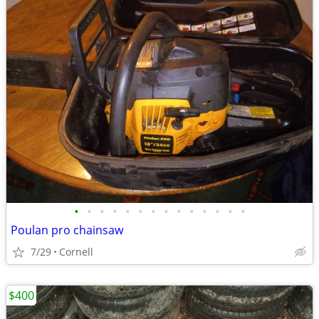
•
•
•
•
•
•
•
•
•
•
•
•
•
•
Poulan pro chainsaw
7/29
Cornell
$400