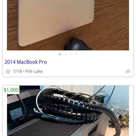
•
•
•
•
2014 MacBook Pro
7/18
Fife Lake
$1,000