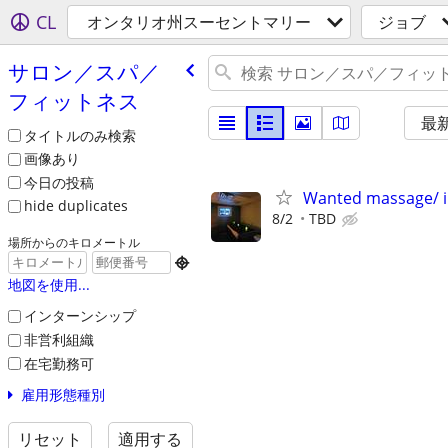
CL
オンタリオ州スーセントマリー
ジョブ
サロン／スパ／
フィットネス
最
タイトルのみ検索
画像あり
今日の投稿
Wanted massage/ 
hide duplicates
8/2
TBD
場所からのキロメートル

地図を使用...
インターンシップ
非営利組織
在宅勤務可
雇用形態種別
リセット
適用する