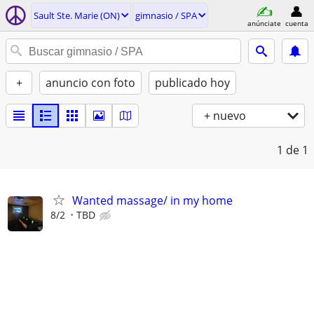
Sault Ste. Marie (ON)
gimnasio / SPA
anúnciate
cuenta
+
anuncio con foto
publicado hoy
+ nuevo
1
de 1
Wanted massage/ in my home
8/2
TBD