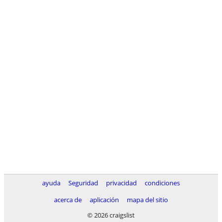
ayuda
Seguridad
privacidad
condiciones
acerca de
aplicación
mapa del sitio
© 2026 craigslist