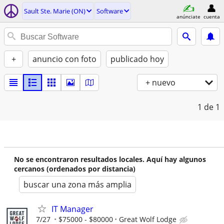
Sault Ste. Marie (ON)
Software
anúnciate
cuenta
+
anuncio con foto
publicado hoy
+ nuevo
1
de 1
No se encontraron resultados locales. Aquí hay algunos
cercanos (ordenados por distancia)
buscar una zona más amplia
IT Manager
7/27
$75000 - $80000
Great Wolf Lodge