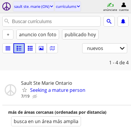
sault ste. marie (ON)
currículums
anúnciate
cuenta
+
anuncio con foto
publicado hoy
nuevos
1 - 4
de 4
Sault Ste Marie Ontario
Seeking a mature person
7/19
más de áreas cercanas (ordenadas por distancia)
busca en un área más amplia