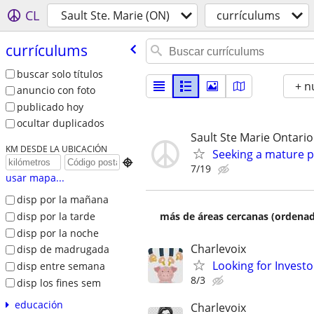
CL
Sault Ste. Marie (ON)
currí­culums
currí­culums
buscar solo títulos
+ n
anuncio con foto
publicado hoy
ocultar duplicados
Sault Ste Marie Ontario
KM DESDE LA UBICACIÓN
Seeking a mature 

7/19
usar mapa...
disp por la mañana
disp por la tarde
más de áreas cercanas (ordenad
disp por la noche
Charlevoix
disp de madrugada
Looking for Investo
disp entre semana
8/3
disp los fines sem
educación
Charlevoix