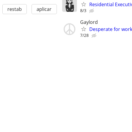
Residential Executi
restab
aplicar
8/3
Gaylord
Desperate for wor
7/28