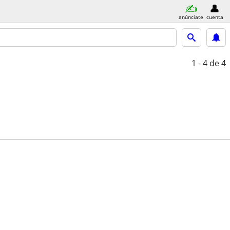
anúnciate
cuenta
1 - 4
de 4