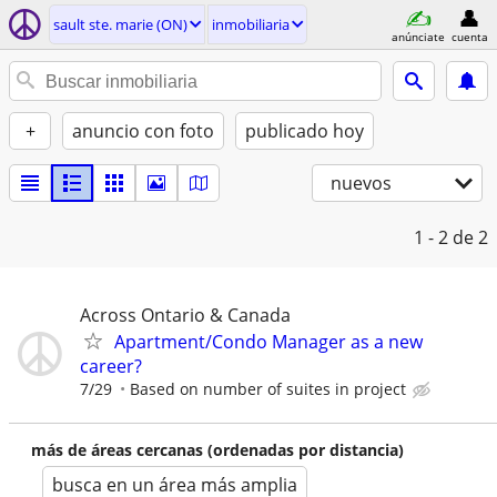
sault ste. marie (ON)
inmobiliaria
anúnciate
cuenta
+
anuncio con foto
publicado hoy
nuevos
1 - 2
de 2
Across Ontario & Canada
Apartment/Condo Manager as a new
career?
7/29
Based on number of suites in project
más de áreas cercanas (ordenadas por distancia)
busca en un área más amplia