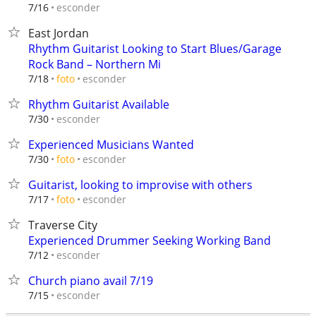
esconder
7/16
East Jordan
Rhythm Guitarist Looking to Start Blues/Garage
Rock Band – Northern Mi
esconder
7/18
foto
Rhythm Guitarist Available
esconder
7/30
Experienced Musicians Wanted
esconder
7/30
foto
Guitarist, looking to improvise with others
esconder
7/17
foto
Traverse City
Experienced Drummer Seeking Working Band
esconder
7/12
Church piano avail 7/19
esconder
7/15