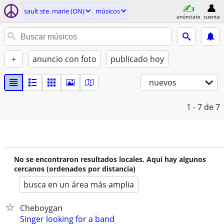
sault ste. marie (ON)
músicos
anúnciate
cuenta
+
anuncio con foto
publicado hoy
nuevos
1 - 7
de 7
No se encontraron resultados locales. Aquí hay algunos
cercanos (ordenados por distancia)
busca en un área más amplia
Cheboygan
Singer looking for a band