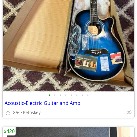
•
•
•
•
•
•
•
•
Acoustic-Electric Guitar and Amp.
8/6
Petoskey
$420