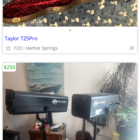
•
Taylor TZ5Pro
7/23
Harbor Springs
$250