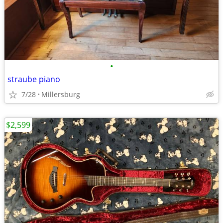
•
straube piano
7/28
Millersburg
$2,599