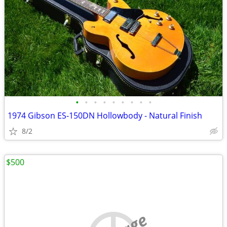
•
•
•
•
•
•
•
•
•
1974 Gibson ES-150DN Hollowbody - Natural Finish
8/2
$500