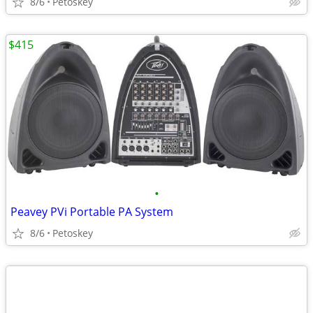
8/6
Petoskey
$415
•
Peavey PVi Portable PA System
8/6
Petoskey