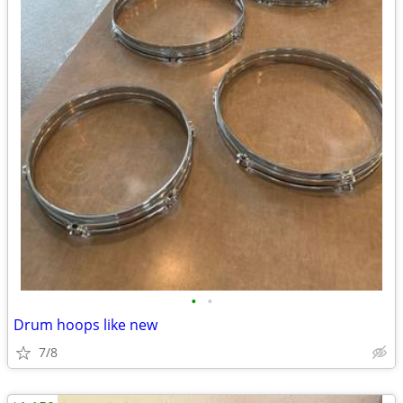
•
•
Drum hoops like new
7/8