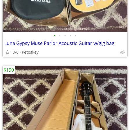
•
•
•
•
•
Luna Gypsy Muse Parlor Acoustic Guitar w/gig bag
8/6
Petoskey
$190