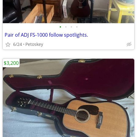
•
•
•
•
Pair of ADJ FS-1000 follow spotlights.
6/24
Petoskey
$3,200