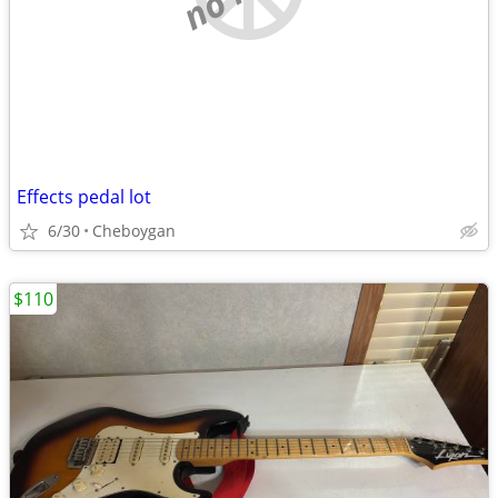
Effects pedal lot
6/30
Cheboygan
$110