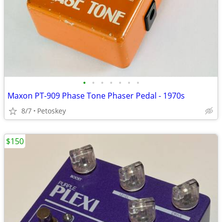
•
•
•
•
•
•
•
Maxon PT-909 Phase Tone Phaser Pedal - 1970s
8/7
Petoskey
$150