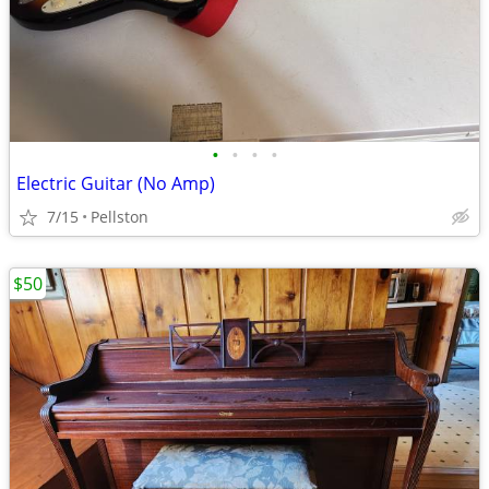
•
•
•
•
Electric Guitar (No Amp)
7/15
Pellston
$50