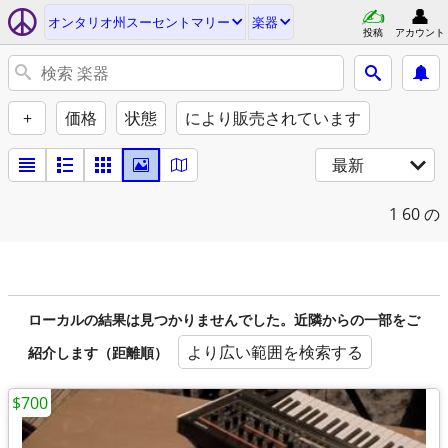
オンタリオ州スーセントマリー
楽器
投稿
アカウント
+
価格
状態
により販売されています
最新
1
60 の
ローカルの結果は見つかりませんでした。近隣からの一部をご
より広い範囲を検索する
紹介します（距離順）
$700