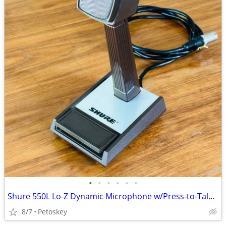
•
•
•
•
•
•
Shure 550L Lo-Z Dynamic Microphone w/Press-to-Talk Switching
8/7
Petoskey