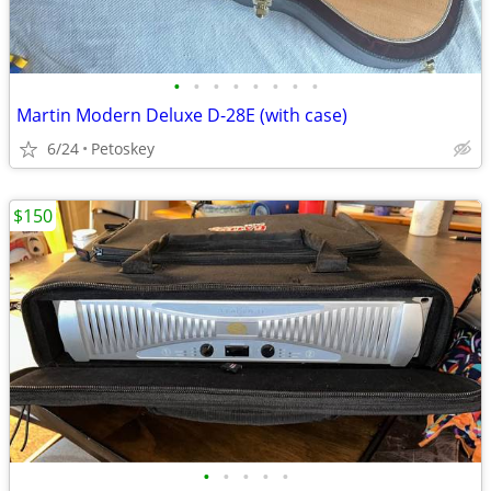
•
•
•
•
•
•
•
•
Martin Modern Deluxe D-28E (with case)
6/24
Petoskey
$150
•
•
•
•
•