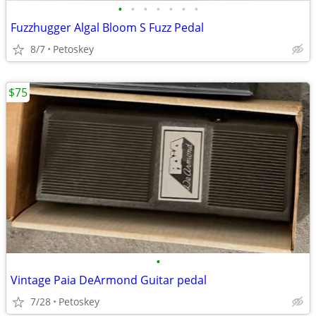
•
•
•
•
•
•
•
Fuzzhugger Algal Bloom S Fuzz Pedal
8/7
Petoskey
$75
•
Vintage Paia DeArmond Guitar pedal
7/28
Petoskey