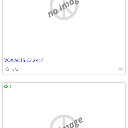
no image
VOX AC15 C2 2x12
8/2
$80
no image