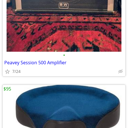
•
Peavey Session 500 Amplifier
7/24
$95