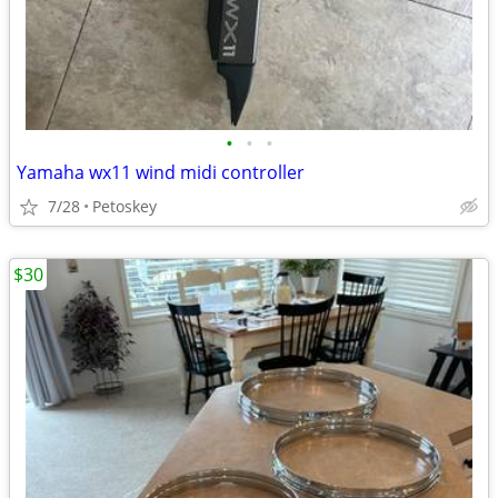
•
•
•
Yamaha wx11 wind midi controller
7/28
Petoskey
$30