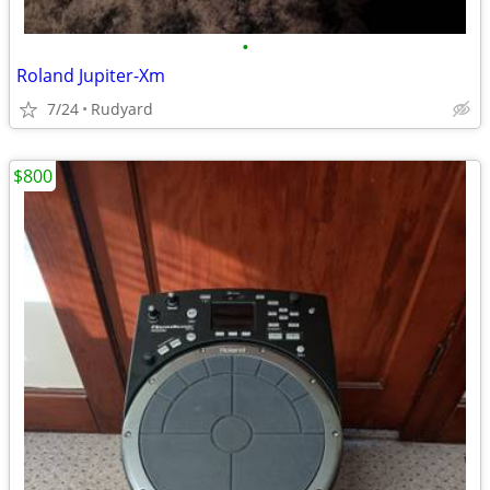
•
Roland Jupiter-Xm
7/24
Rudyard
$800