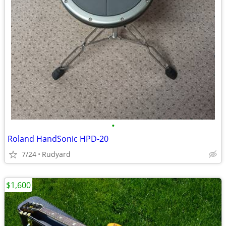
•
Roland HandSonic HPD-20
7/24
Rudyard
$1,600