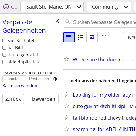
CL
Sault Ste. Marie, ON
Community
Verpasste
Gelegenheiten
Neu
Nur Suchtitel
hat Bild
Heute gepostet
Where are the dominant la
hide duplicates
KM VOM STANDORT ENTFERNT

mehr aus der näheren Umgebung
Karte verwenden...
Looking for my older lady 
zurück
bewerben
cute guy at kitch-iti-kipi
Ma
tall blonde red chevy truck
searching. for ADELIA IN TH