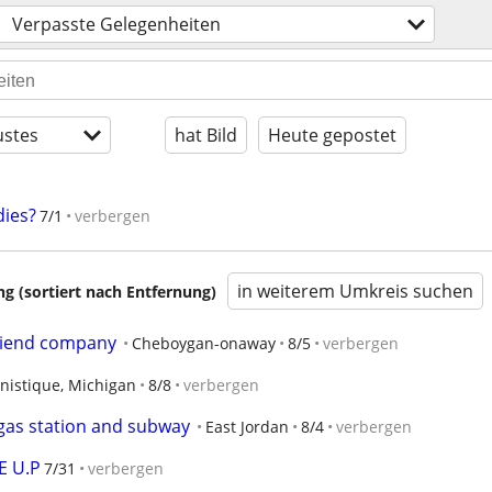
Verpasste Gelegenheiten
stes
hat Bild
Heute gepostet
dies?
7/1
verbergen
in weiterem Umkreis suchen
 (sortiert nach Entfernung)
friend company
Cheboygan-onaway
8/5
verbergen
nistique, Michigan
8/8
verbergen
 gas station and subway
East Jordan
8/4
verbergen
E U.P
7/31
verbergen