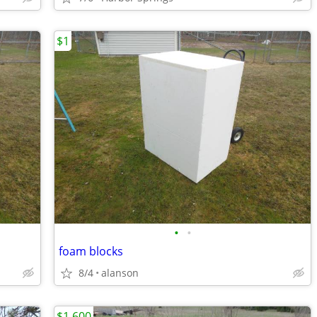
$1
•
•
foam blocks
8/4
alanson
$1,600