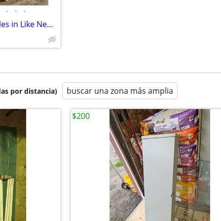
•
•
•
Reusable Commercial carpet tiles in Like New condition
buscar una zona más amplia
as por distancia)
$200