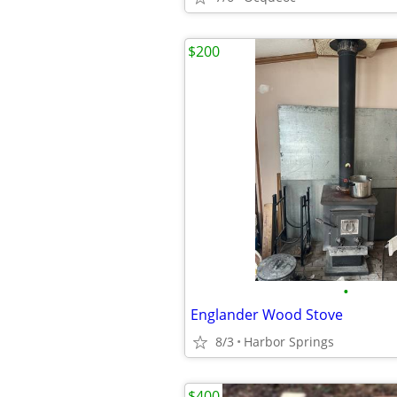
$200
•
Englander Wood Stove
8/3
Harbor Springs
$400