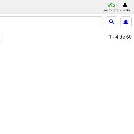
anúnciate
cuenta
1 - 4
de 60