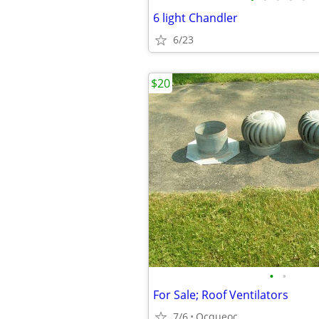
6 light Chandler
6/23
$20
•
•
For Sale; Roof Ventilators
7/6
Ocqueoc