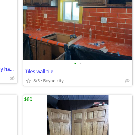
•
•
Building materials you name it I probably have it
Tiles wall tile
8/5
Boyne city
$80