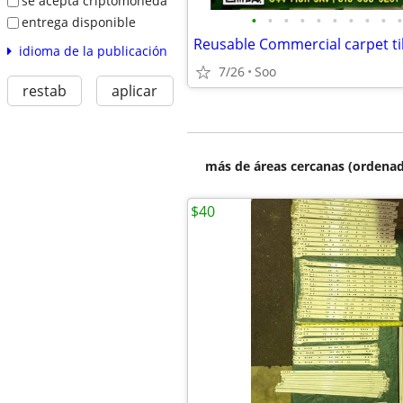
se acepta criptomoneda
•
•
•
•
•
•
•
•
•
•
entrega disponible
idioma de la publicación
7/26
Soo
restab
aplicar
más de áreas cercanas (ordenad
$40