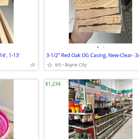
•
•
14', 1-13'
8/5
Boyne City
$1,234