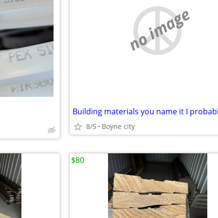
no image
8/5
Boyne city
$80