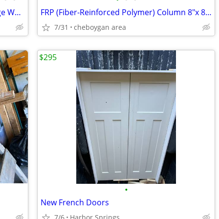
Rough Sawn Lumber For Sale & Live Edge Walnut Table-Tops/Slabs
FRP (Fiber-Reinforced Polymer) Column 8"x 8" square by 8ft long
7/31
cheboygan area
$295
•
New French Doors
7/6
Harbor Springs