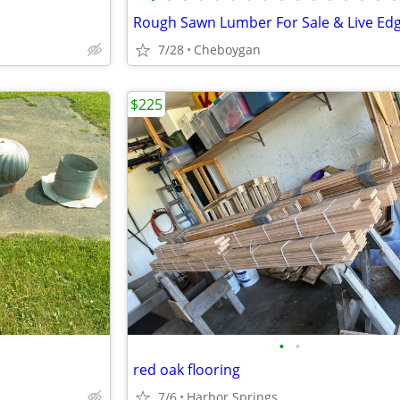
7/28
Cheboygan
$225
•
•
red oak flooring
7/6
Harbor Springs