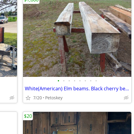
•
•
•
•
•
•
•
•
White(American) Elm beams. Black cherry beams
7/20
Petoskey
$20