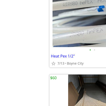
•
•
Heat Pex 1/2"
7/13
Boyne City
$60