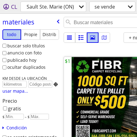
CL
Sault Ste. Marie (ON)
se vende
materiales
todo
Propie
Distrib
+ n
buscar solo títulos
anuncio con foto
publicado hoy
$1
ocultar duplicados
KM DESDE LA UBICACIÓN

usar mapa...
Precio
gratis
$
– $
Condición