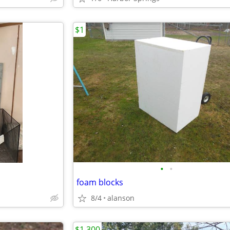
$1
•
•
foam blocks
8/4
alanson
$1,300