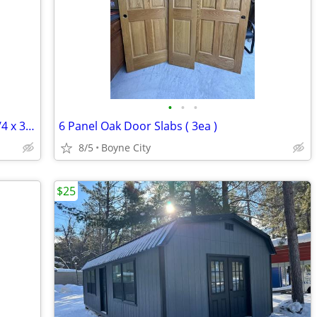
•
•
•
3-1/2" Red Oak OG Casing, New-Clear- 3/4 x 3-1/2" x 8', 22 pcs
6 Panel Oak Door Slabs ( 3ea )
8/5
Boyne City
$25