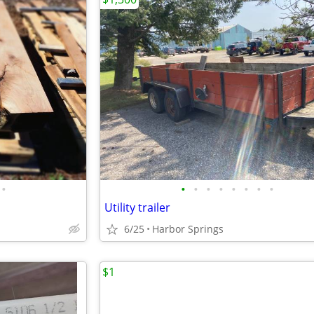
•
•
•
•
•
•
•
•
•
Utility trailer
6/25
Harbor Springs
$1