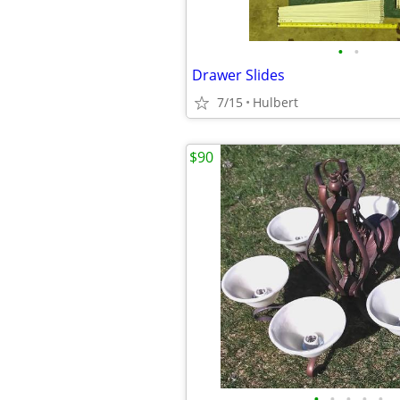
•
•
Drawer Slides
7/15
Hulbert
$90
•
•
•
•
•