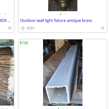
•
•
•
•
225 AMP BREAKER PANEL NEW OUT OF BOX 42 SPACE OUTDOOR RATED $200 (CHEB
Outdoor wall light fixture antique brass
6/23
$100
•
•
•
•
•