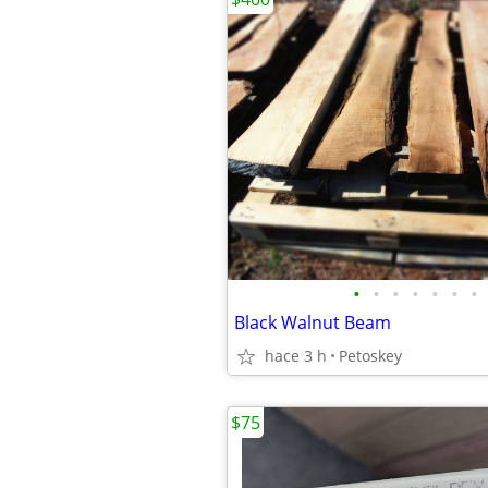
•
•
•
•
•
•
•
Black Walnut Beam
hace 3 h
Petoskey
$75