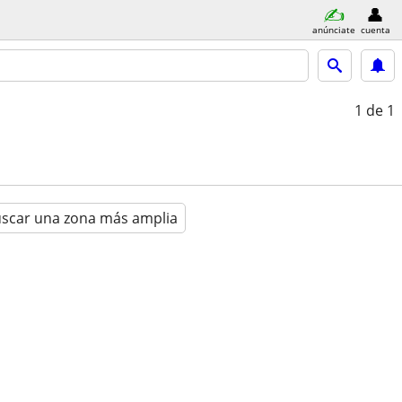
anúnciate
cuenta
1
de 1
scar una zona más amplia