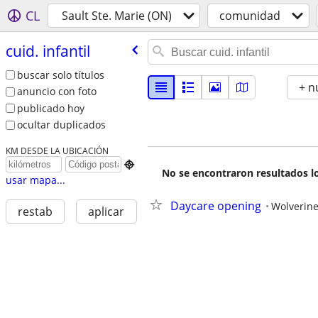
CL
Sault Ste. Marie (ON)
comunidad
cuid. infantil
buscar solo títulos
+ n
anuncio con foto
publicado hoy
ocultar duplicados
KM DESDE LA UBICACIÓN

No se encontraron resultados lo
usar mapa...
Daycare opening
Wolverin
restab
aplicar