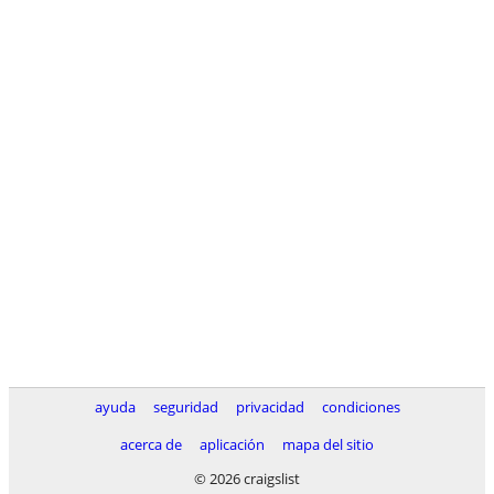
ayuda
seguridad
privacidad
condiciones
acerca de
aplicación
mapa del sitio
© 2026 craigslist