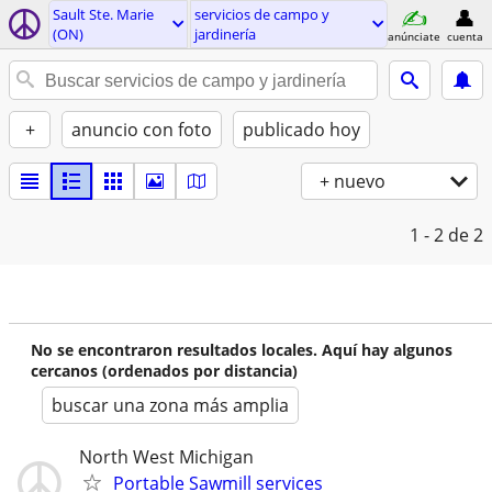
Sault Ste. Marie
servicios de campo y
(ON)
jardinería
anúnciate
cuenta
+
anuncio con foto
publicado hoy
+ nuevo
1 - 2
de 2
No se encontraron resultados locales. Aquí hay algunos
cercanos (ordenados por distancia)
buscar una zona más amplia
North West Michigan
Portable Sawmill services