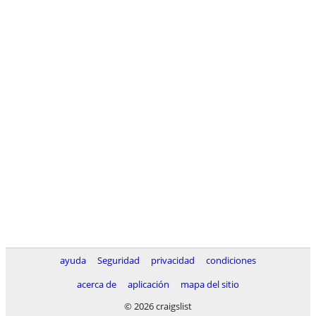
ayuda
Seguridad
privacidad
condiciones
acerca de
aplicación
mapa del sitio
© 2026 craigslist