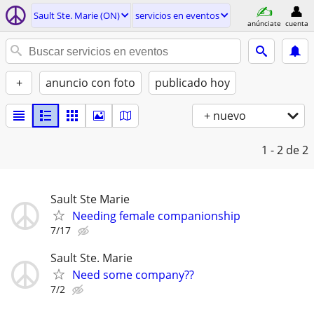
Sault Ste. Marie (ON)
servicios en eventos
anúnciate
cuenta
+
anuncio con foto
publicado hoy
+ nuevo
1 - 2
de 2
Sault Ste Marie
Needing female companionship
7/17
Sault Ste. Marie
Need some company??
7/2