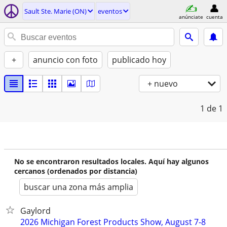
Sault Ste. Marie (ON)
eventos
anúnciate
cuenta
+
anuncio con foto
publicado hoy
+ nuevo
1
de 1
No se encontraron resultados locales. Aquí hay algunos
cercanos (ordenados por distancia)
buscar una zona más amplia
Gaylord
2026 Michigan Forest Products Show, August 7-8