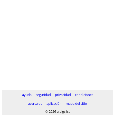
ayuda
seguridad
privacidad
condiciones
acerca de
aplicación
mapa del sitio
© 2026 craigslist