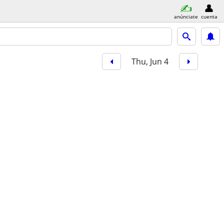
anúnciate
cuenta
Thu, Jun 4