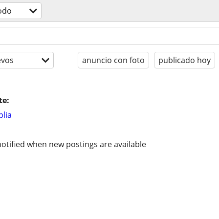
odo
evos
anuncio con foto
publicado hoy
te:
lia
otified when new postings are available