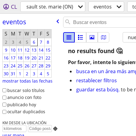
CL
sault ste. marie (ON)
eventos
t
eventos
S
M
T
W
T
F
S
nu
2
3
4
5
6
7
8
9
10
11
12
13
14
15
no results found
16
17
18
19
20
21
22
Por favor, intente lo siguien
23
24
25
26
27
28
29
busca en un área más amp
30
31
1
2
3
4
5
restablecer filtros
mostrar todas las fechas
guardar esta búsq.
to be n
buscar solo títulos
anuncio con foto
publicado hoy
ocultar duplicados
KM DESDE LA UBICACIÓN

usar mapa...