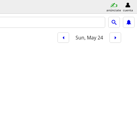
anúnciate
cuenta
Sun, May 24