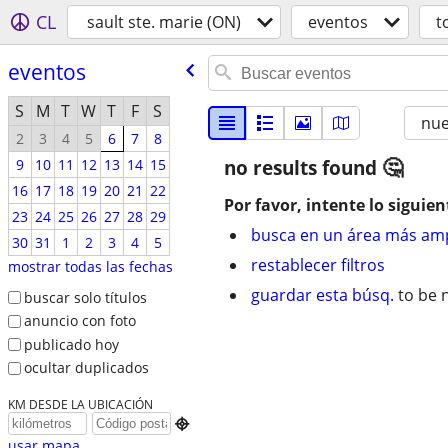
CL
sault ste. marie (ON)
eventos
t
eventos
S
M
T
W
T
F
S
nu
2
3
4
5
6
7
8
9
10
11
12
13
14
15
no results found
16
17
18
19
20
21
22
Por favor, intente lo siguien
23
24
25
26
27
28
29
busca en un área más amp
30
31
1
2
3
4
5
restablecer filtros
mostrar todas las fechas
guardar esta búsq.
to be n
buscar solo títulos
anuncio con foto
publicado hoy
ocultar duplicados
KM DESDE LA UBICACIÓN

usar mapa...