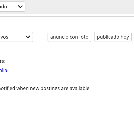
odo
evos
anuncio con foto
publicado hoy
te:
lia
otified when new postings are available