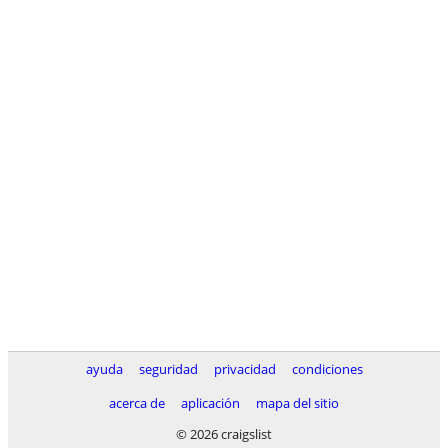
ayuda
seguridad
privacidad
condiciones
acerca de
aplicación
mapa del sitio
© 2026 craigslist