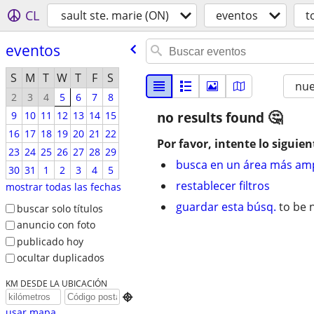
CL
sault ste. marie (ON)
eventos
t
eventos
S
M
T
W
T
F
S
nu
2
3
4
5
6
7
8
9
10
11
12
13
14
15
no results found
16
17
18
19
20
21
22
Por favor, intente lo siguien
23
24
25
26
27
28
29
busca en un área más amp
30
31
1
2
3
4
5
restablecer filtros
mostrar todas las fechas
guardar esta búsq.
to be n
buscar solo títulos
anuncio con foto
publicado hoy
ocultar duplicados
KM DESDE LA UBICACIÓN

usar mapa...