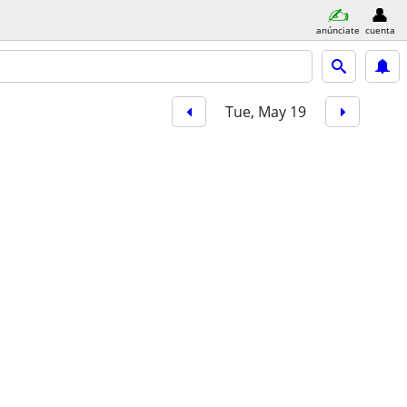
anúnciate
cuenta
Tue, May 19