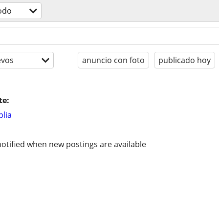
odo
evos
anuncio con foto
publicado hoy
te:
lia
otified when new postings are available