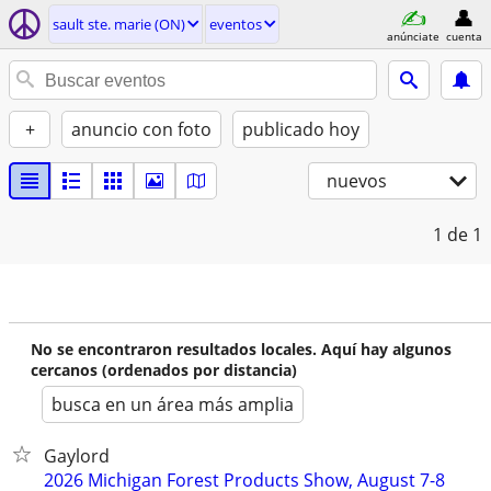
sault ste. marie (ON)
eventos
anúnciate
cuenta
+
anuncio con foto
publicado hoy
nuevos
1
de 1
No se encontraron resultados locales. Aquí hay algunos
cercanos (ordenados por distancia)
busca en un área más amplia
Gaylord
2026 Michigan Forest Products Show, August 7-8