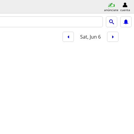
anúnciate
cuenta
Sat, Jun 6