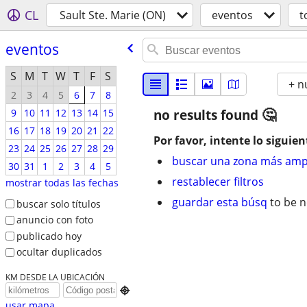
CL
Sault Ste. Marie (ON)
eventos
t
eventos
S
M
T
W
T
F
S
+ n
2
3
4
5
6
7
8
9
10
11
12
13
14
15
no results found
16
17
18
19
20
21
22
Por favor, intente lo siguien
23
24
25
26
27
28
29
buscar una zona más amp
30
31
1
2
3
4
5
restablecer filtros
mostrar todas las fechas
guardar esta búsq
to be n
buscar solo títulos
anuncio con foto
publicado hoy
ocultar duplicados
KM DESDE LA UBICACIÓN

usar mapa...