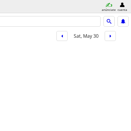
anúnciate
cuenta
Sat, May 30