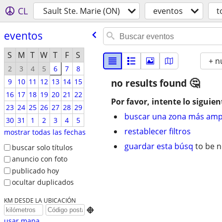
CL
Sault Ste. Marie (ON)
eventos
t
eventos
S
M
T
W
T
F
S
+ n
2
3
4
5
6
7
8
9
10
11
12
13
14
15
no results found
16
17
18
19
20
21
22
Por favor, intente lo siguien
23
24
25
26
27
28
29
buscar una zona más amp
30
31
1
2
3
4
5
restablecer filtros
mostrar todas las fechas
guardar esta búsq
to be n
buscar solo títulos
anuncio con foto
publicado hoy
ocultar duplicados
KM DESDE LA UBICACIÓN

usar mapa...