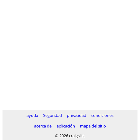
ayuda
Seguridad
privacidad
condiciones
acerca de
aplicación
mapa del sitio
© 2026 craigslist