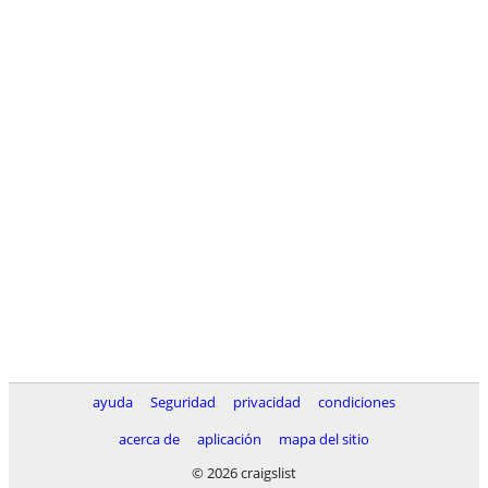
ayuda
Seguridad
privacidad
condiciones
acerca de
aplicación
mapa del sitio
© 2026 craigslist