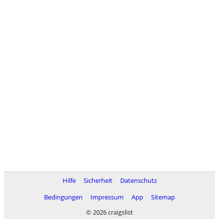
Hilfe
Sicherheit
Datenschutz
Bedingungen
Impressum
App
Sitemap
© 2026 craigslist