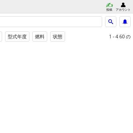
投稿
アカウント
1 - 4
60 の
型式年度
燃料
状態