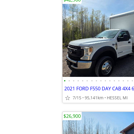
•
•
•
•
•
•
•
•
•
•
•
•
•
•
•
•
7/15
95,141km
HESSEL MI
$26,900