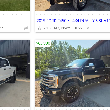
•
•
•
•
•
•
•
•
•
•
•
•
•
•
•
•
•
•
•
•
•
•
•
•
•
rie
7/15
143,405km
HESSEL MI
$63,900
•
•
•
•
•
•
•
•
•
•
•
•
•
•
•
•
•
•
•
•
•
•
•
•
•
•
•
•