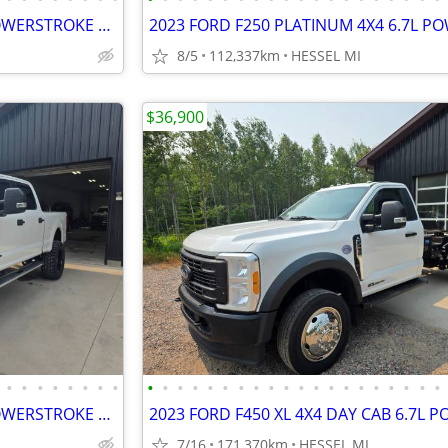
2017 FORD F250 XLT 4X4 6.7 POWERSTROKE DIESEL LIFTED SOUTHERN TRUCK
8/5
112,337km
HESSEL MI
$36,900
•
•
•
•
•
•
•
•
•
•
•
•
•
•
•
•
•
•
•
•
•
•
•
•
•
•
•
•
2017 FORD F250 XLT 4X4 6.7 POWERSTROKE DIESEL LIFTED SOUTHERN TRUCK
7/16
171,370km
HESSEL MI