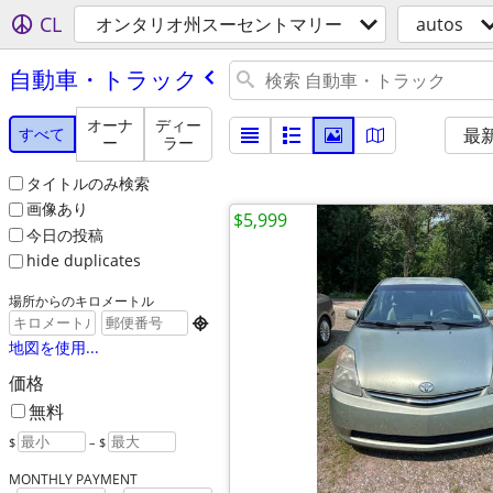
CL
オンタリオ州スーセントマリー
autos
自動車・トラック
オーナ
ディー
すべて
最
ー
ラー
タイトルのみ検索
画像あり
$5,999
今日の投稿
hide duplicates
場所からのキロメートル

地図を使用...
価格
無料
$
– $
MONTHLY PAYMENT