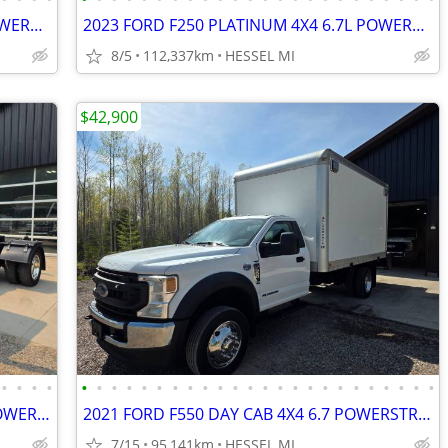
2023 FORD F250 PLATINUM 4X4 6.7L POWERSTROKE DIESEL LOADED CLEAN
2023 FORD F250 PLATINUM 4X4 6.7L POWERSTROKE DIESEL LOADED CLEAN
8/5
112,337km
HESSEL MI
$42,900
•
•
•
•
•
•
•
•
•
•
•
•
•
•
•
•
•
•
•
•
•
•
•
•
•
•
•
•
2023 FORD F450 XL 4X4 DAY CAB 6.7L POWERSTROKE DIESEL CLEAN 1 OWNER
2021 FORD F550 DAY CAB 4X4 6.7 POWERSTROKE DIESEL DUALLY BOX TRUCK
7/15
95,141km
HESSEL MI