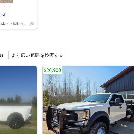
•
•
ust
Sault Sainte Marie Michigan
より広い範囲を検索する
順）
$26,900