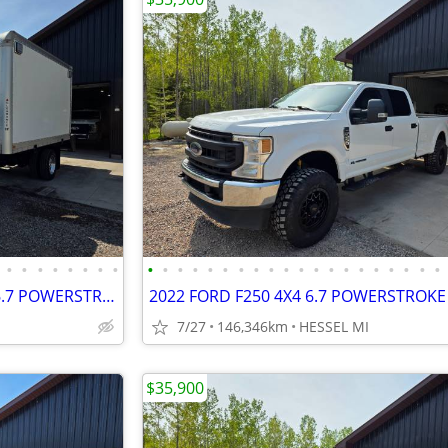
•
•
•
•
•
•
•
•
•
•
•
•
•
•
•
•
•
•
•
•
•
•
•
•
•
•
•
•
2021 FORD F550 DAY CAB 4X4 6.7 POWERSTROKE DIESEL DUALLY BOX TRUCK
7/27
146,346km
HESSEL MI
$35,900