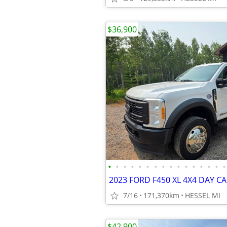
$36,900
•
•
•
•
•
•
•
•
•
•
•
•
•
•
•
•
7/16
171,370km
HESSEL MI
$42,900