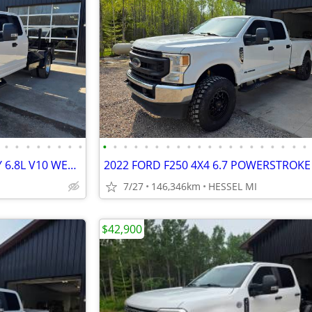
•
•
•
•
•
•
•
•
•
•
•
•
•
•
•
•
•
•
•
•
•
•
•
•
•
•
•
•
2019 FORD F450 XL 4X4 DUALLY 6.8L V10 WELDING BED CLEAN 1 OWNER
7/27
146,346km
HESSEL MI
$42,900