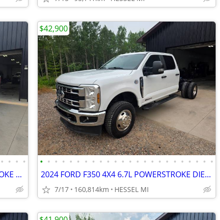
$42,900
•
•
•
•
•
•
•
•
•
•
•
•
•
•
•
•
•
•
•
•
•
•
•
•
•
•
•
•
2017 FORD F250 XLT 4X4 6.7 POWERSTROKE DIESEL LIFTED SOUTHERN TRUCK
2024 FORD F350 4X4 6.7L POWERSTROKE DIESEL CAB & CHASSIS DUALLY CLEAN
7/17
160,814km
HESSEL MI
$41,900