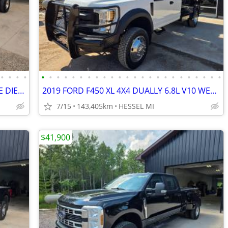
•
•
•
•
•
•
•
•
•
•
•
•
•
•
•
•
•
•
•
•
•
•
•
•
•
•
•
•
2024 FORD F350 4X4 6.7L POWERSTROKE DIESEL CAB & CHASSIS DUALLY CLEAN
2019 FORD F450 XL 4X4 DUALLY 6.8L V10 WELDING BED CLEAN 1 OWNER
7/15
143,405km
HESSEL MI
$41,900