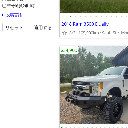
暗号通貨利用可
投稿言語
•
•
•
•
•
•
•
•
•
•
•
•
2018 Ram 3500 Dually
リセット
適用する
8/3
105,000km
Sault Ste. Ma
$34,900
•
•
•
•
•
•
•
•
•
•
•
•
•
•
•
•