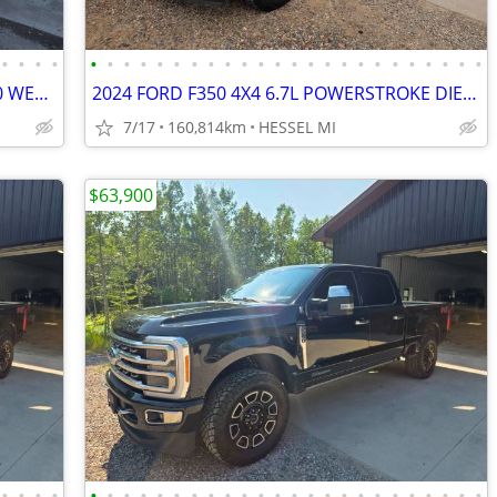
•
•
•
•
•
•
•
•
•
•
•
•
•
•
•
•
•
•
•
•
•
•
•
•
•
•
•
•
2019 FORD F450 XL 4X4 DUALLY 6.8L V10 WELDING BED CLEAN 1 OWNER
2024 FORD F350 4X4 6.7L POWERSTROKE DIESEL CAB & CHASSIS DUALLY CLEAN
7/17
160,814km
HESSEL MI
$63,900
•
•
•
•
•
•
•
•
•
•
•
•
•
•
•
•
•
•
•
•
•
•
•
•
•
•
•
•