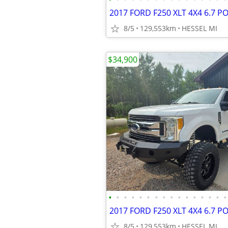
8/5
129,553km
HESSEL MI
$34,900
•
•
•
•
•
•
•
•
•
•
•
•
•
•
•
•
8/5
129,553km
HESSEL MI