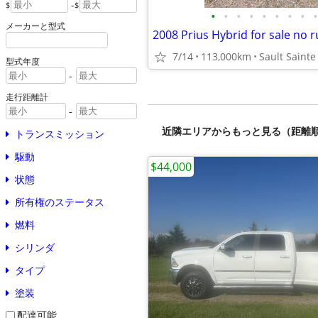
-
$
$
•
•
•
•
•
•
•
•
•
メーカーと型式
2008 Prius Hybrid for sale no r
7/14
113,000km
型式年度
-
走行距離計
-
近隣エリアからもっと見る（距離
トランスミッション
駆動
$44,000
状態
所有権のステータス
燃料
シリンダ
タイプ
塗装
配達可能