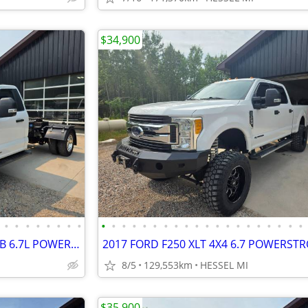
$34,900
•
•
•
•
•
•
•
•
•
•
•
•
•
•
•
•
•
•
•
•
•
•
•
•
•
•
•
•
2023 FORD F450 XL 4X4 DAY CAB 6.7L POWERSTROKE DIESEL CLEAN 1 OWNER
8/5
129,553km
HESSEL MI
$35,900