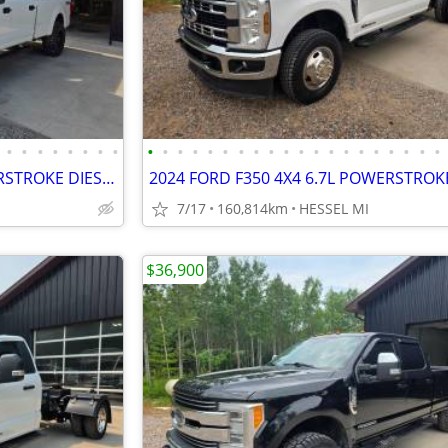
•
•
•
•
•
•
•
•
•
•
•
•
•
•
•
•
•
•
•
•
•
•
•
•
•
•
•
•
2022 FORD F250 4X4 6.7 POWERSTROKE DIESEL LIFTED CLEAN 1 OWNER
7/17
160,814km
HESSEL MI
$36,900