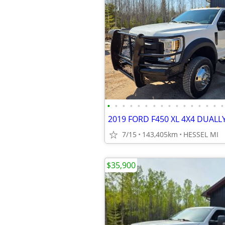
•
•
•
•
•
•
•
•
•
•
•
•
•
•
•
•
7/15
143,405km
HESSEL MI
$35,900