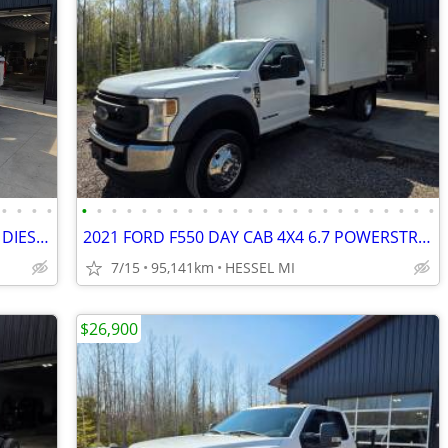
•
•
•
•
•
•
•
•
•
•
•
•
•
•
•
•
•
•
•
•
•
•
•
•
•
•
•
•
2022 FORD F250 4X4 6.7 POWERSTROKE DIESEL LIFTED CLEAN 1 OWNER
2021 FORD F550 DAY CAB 4X4 6.7 POWERSTROKE DIESEL DUALLY BOX TRUCK
7/15
95,141km
HESSEL MI
$26,900