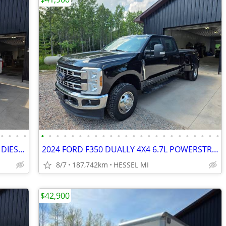
•
•
•
•
•
•
•
•
•
•
•
•
•
•
•
•
•
•
•
•
•
•
•
•
•
•
•
•
2022 FORD F250 4X4 6.7 POWERSTROKE DIESEL LIFTED CLEAN 1 OWNER
2024 FORD F350 DUALLY 4X4 6.7L POWERSTROKE DIESEL SOUTHERN 1 OWNER
8/7
187,742km
HESSEL MI
$42,900