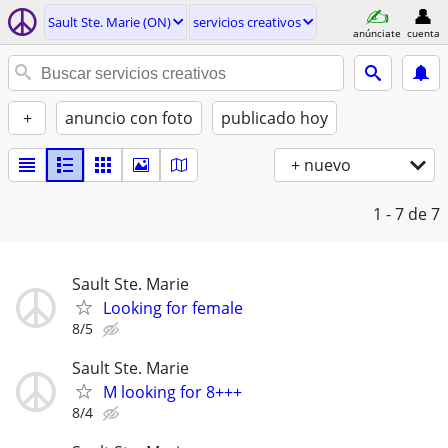
Sault Ste. Marie (ON)
servicios creativos
anúnciate
cuenta
+
anuncio con foto
publicado hoy
+ nuevo
1 - 7
de 7
Sault Ste. Marie
Looking for female
8/5
Sault Ste. Marie
M looking for 8+++
8/4