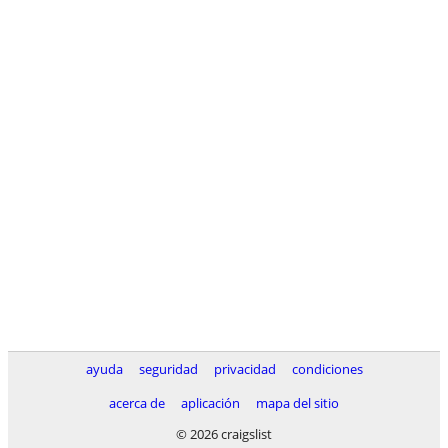
ayuda
seguridad
privacidad
condiciones
acerca de
aplicación
mapa del sitio
© 2026 craigslist