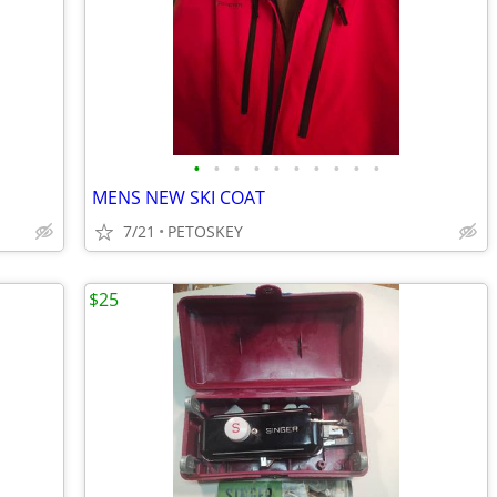
•
•
•
•
•
•
•
•
•
•
MENS NEW SKI COAT
7/21
PETOSKEY
$25