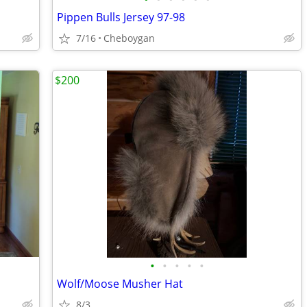
Pippen Bulls Jersey 97-98
7/16
Cheboygan
$200
•
•
•
•
•
Wolf/Moose Musher Hat
8/3