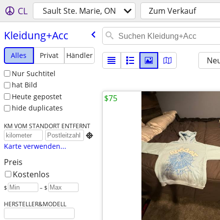
CL
Sault Ste. Marie, ON
Zum Verkauf
Kleidung+Acc
Alles
Privat
Händler
Neu
Nur Suchtitel
hat Bild
Heute gepostet
$75
hide duplicates
KM VOM STANDORT ENTFERNT

Karte verwenden...
Preis
Kostenlos
$
– $
HERSTELLER&MODELL