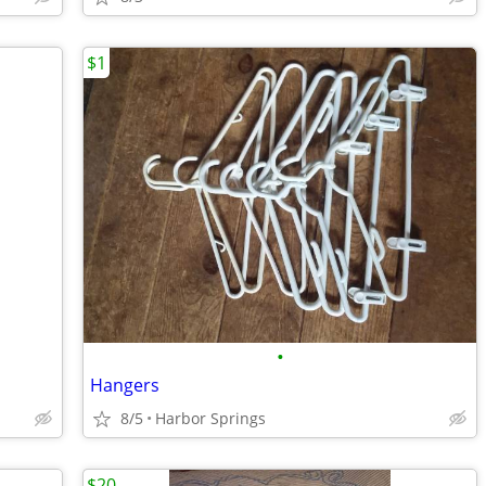
$1
•
Hangers
8/5
Harbor Springs
$20