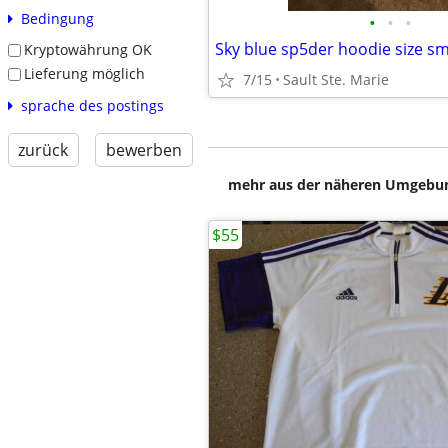
Bedingung
•
•
•
Sky blue sp5der hoodie size sm
Kryptowährung OK
Lieferung möglich
7/15
Sault Ste. Marie
sprache des postings
zurück
bewerben
mehr aus der näheren Umgebung
$55