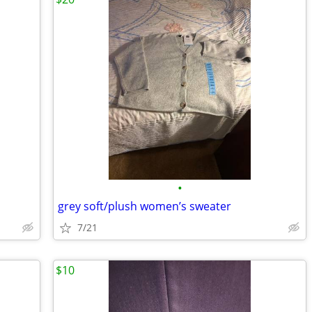
•
grey soft/plush women’s sweater
7/21
$10