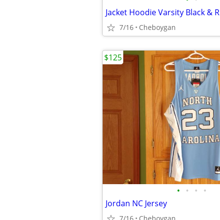
Jacket Hoodie Varsity Black & R
7/16
Cheboygan
$125
•
•
•
•
Jordan NC Jersey
7/16
Cheboygan