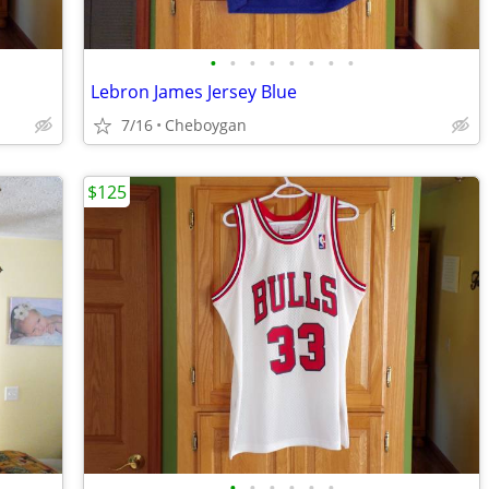
•
•
•
•
•
•
•
•
Lebron James Jersey Blue
7/16
Cheboygan
$125
•
•
•
•
•
•