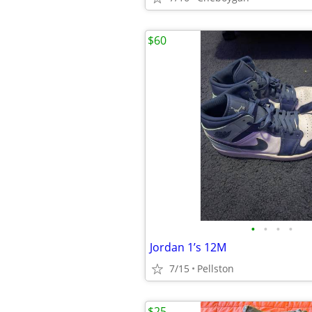
$60
•
•
•
•
Jordan 1’s 12M
7/15
Pellston
$25