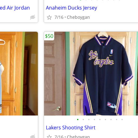
ed Air Jordan
Anaheim Ducks Jersey
7/16
Cheboygan
$50
•
•
•
•
•
•
•
•
•
Lakers Shooting Shirt
7/16
Cheboygan