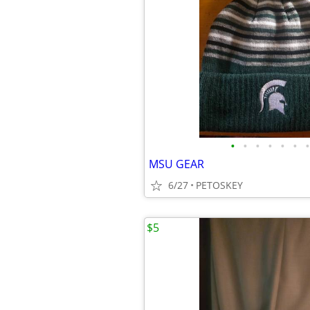
•
•
•
•
•
•
•
MSU GEAR
6/27
PETOSKEY
$5