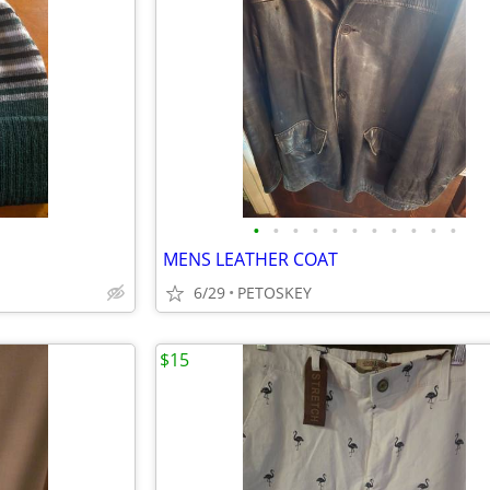
•
•
•
•
•
•
•
•
•
•
•
MENS LEATHER COAT
6/29
PETOSKEY
$15