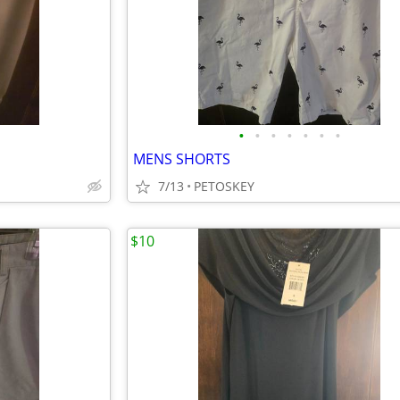
•
•
•
•
•
•
•
MENS SHORTS
7/13
PETOSKEY
$10