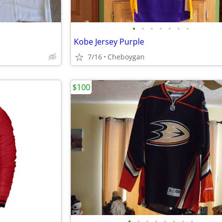
•
•
•
•
•
•
•
Kobe Jersey Purple
7/16
Cheboygan
$100
•
•
•
•
•
•
•
•