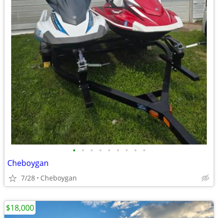
•
•
•
•
•
•
•
•
•
Cheboygan
7/28
Cheboygan
$18,000