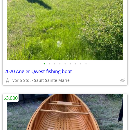
•
•
•
•
•
•
•
•
•
2020 Angler Qwest fishing boat
vor 5 Std.
Sault Sainte Marie
$3,000