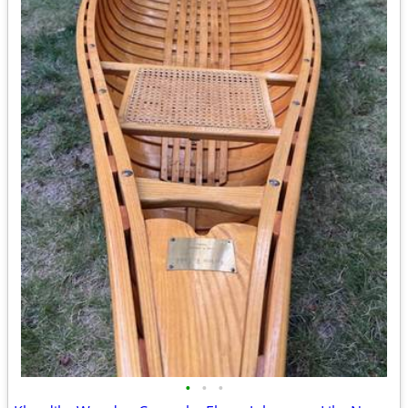
•
•
•