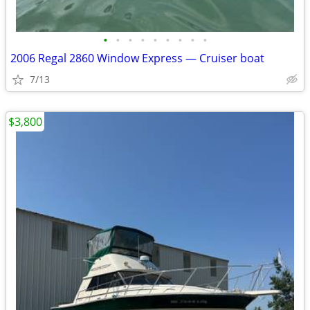
•
•
•
•
•
•
•
•
•
2006 Regal 2860 Window Express — Cruiser boat
7/13
$3,800