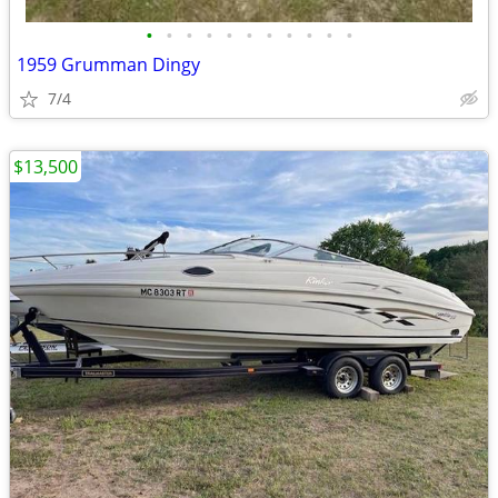
•
•
•
•
•
•
•
•
•
•
•
1959 Grumman Dingy
7/4
$13,500