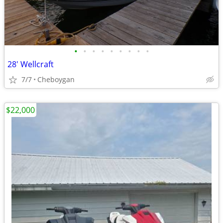
•
•
•
•
•
•
•
•
•
28' Wellcraft
7/7
Cheboygan
$22,000