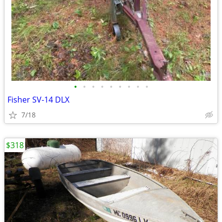
•
•
•
•
•
•
•
•
•
Fisher SV-14 DLX
7/18
$318