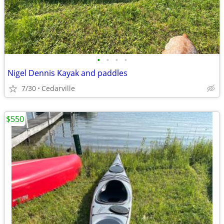
•
•
•
•
Nigel Dennis Kayak and paddles
7/30
Cedarville
$550