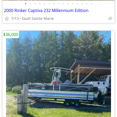
•
•
•
•
•
•
•
•
•
•
•
•
•
•
•
2000 Rinker Captiva 232 Millennium Edition
7/13
Sault Sainte Marie
$36,000