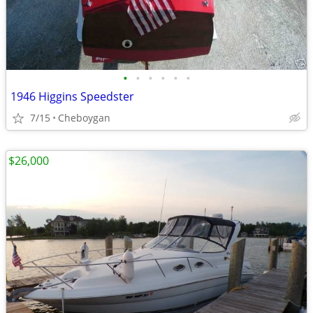
•
•
•
•
•
•
1946 Higgins Speedster
7/15
Cheboygan
$26,000