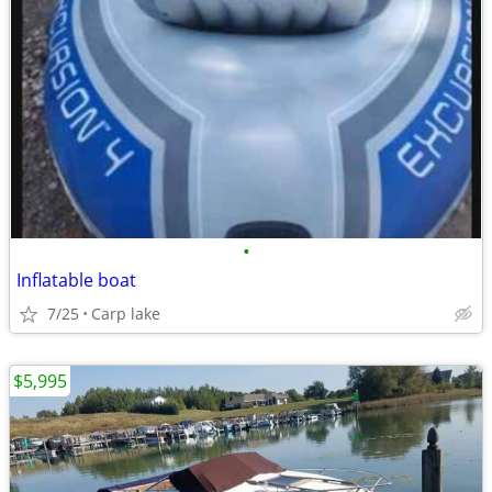
•
Inflatable boat
7/25
Carp lake
$5,995