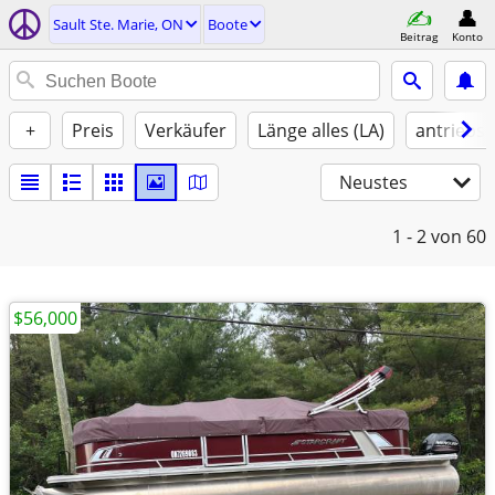
Sault Ste. Marie, ON
Boote
Beitrag
Konto
+
Preis
Verkäufer
Länge alles (LA)
antriebst
Neustes
1 - 2
von 60
$56,000