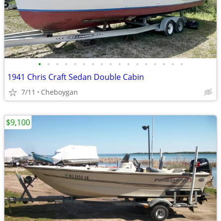
•
•
•
•
•
•
•
•
•
•
•
•
•
•
•
•
•
1941 Chris Craft Sedan Double Cabin
7/11
Cheboygan
$9,100