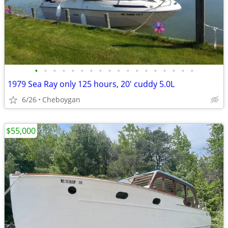
•
•
•
•
•
•
•
•
•
•
•
•
•
•
•
•
•
•
1979 Sea Ray only 125 hours, 20' cuddy 5.0L
6/26
Cheboygan
$55,000