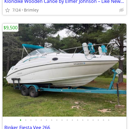
Klondike Wooden Canoe by Elmer Johnson – Like New – Never in the Water
7/24
Brimley
$9,500
•
•
•
•
•
•
•
•
•
•
•
•
•
•
•
•
•
•
Rinker Fiesta Vee 266