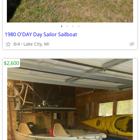
•
•
•
•
1980 O'DAY Day Sailor Sailboat
8/4
Lake City, MI
$2,600