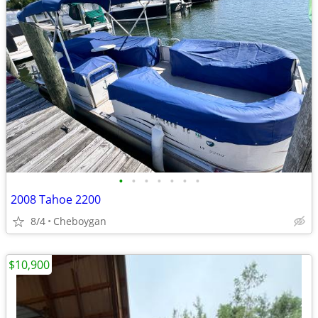
•
•
•
•
•
•
•
2008 Tahoe 2200
8/4
Cheboygan
$10,900