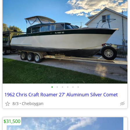
•
•
•
•
•
•
1962 Chris Craft Roamer 27' Aluminum Silver Comet
8/3
Cheboygan
$31,500