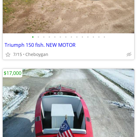
•
•
•
•
•
•
•
•
•
•
•
•
•
•
Triumph 150 fish. NEW MOTOR
7/15
Cheboygan
$17,000