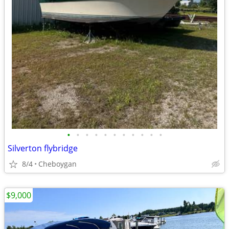
•
•
•
•
•
•
•
•
•
•
•
Silverton flybridge
8/4
Cheboygan
$9,000