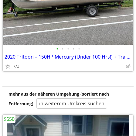
•
•
•
•
•
2020 Tritoon – 150HP Mercury (Under 100 Hrs!) + Trailer
7/3
mehr aus der näheren Umgebung (sortiert nach
in weiterem Umkreis suchen
Entfernung)
$650