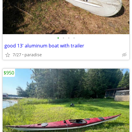
•
•
•
•
good 13' aluminum boat with trailer
7/27
paradise
$950