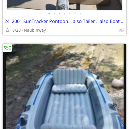
•
•
•
•
•
•
•
24' 2001 SunTracker Pontoon... also Tailer ...also Boat Lift
6/23
Naubinway
$50