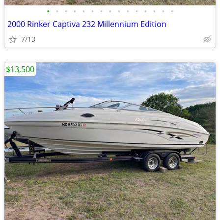
•
•
•
•
•
•
•
•
•
•
•
•
•
•
•
2000 Rinker Captiva 232 Millennium Edition
7/13
$13,500