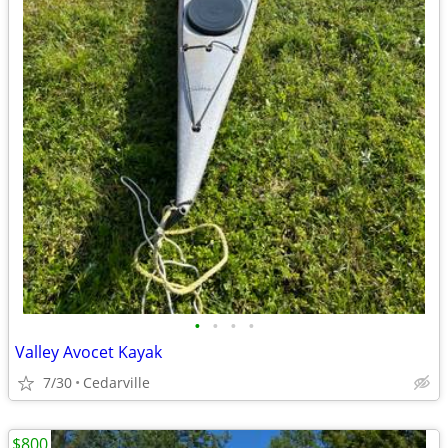
•
•
•
•
Valley Avocet Kayak
7/30
Cedarville
$800