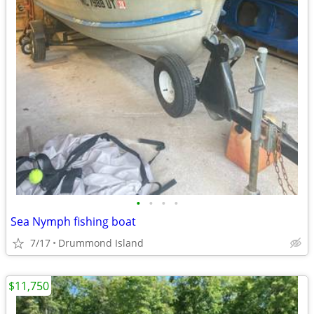
•
•
•
•
Sea Nymph fishing boat
7/17
Drummond Island
$11,750