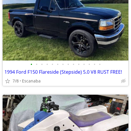
•
•
•
•
•
•
•
•
•
•
•
•
•
•
1994 Ford F150 Flareside (Stepside) 5.0 V8 RUST FREE!
7/8
Escanaba