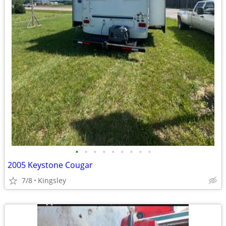
•
•
•
•
•
•
•
•
•
2005 Keystone Cougar
7/8
Kingsley