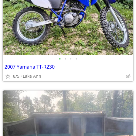
•
•
•
•
2007 Yamaha TT-R230
8/5
Lake Ann