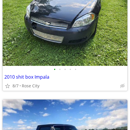
•
•
•
•
•
2010 shit box Impala
8/7
Rose City