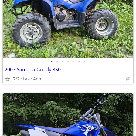
•
•
•
•
•
•
•
2007 Yamaha Grizzly 350
7/2
Lake Ann