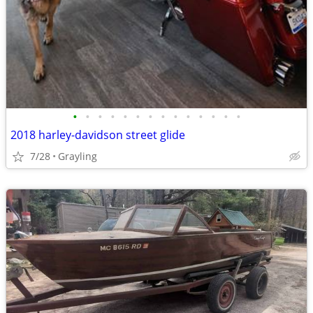
•
•
•
•
•
•
•
•
•
•
•
•
•
•
2018 harley-davidson street glide
7/28
Grayling