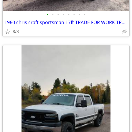
•
•
•
•
•
•
•
•
1960 chris craft sportsman 17ft TRADE FOR WORK TRUCK, TRAILER HARLEY
8/3