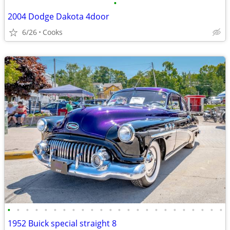
•
2004 Dodge Dakota 4door
6/26
Cooks
•
•
•
•
•
•
•
•
•
•
•
•
•
•
•
•
•
•
•
•
•
•
•
•
1952 Buick special straight 8