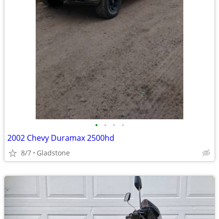
•
•
•
•
2002 Chevy Duramax 2500hd
8/7
Gladstone