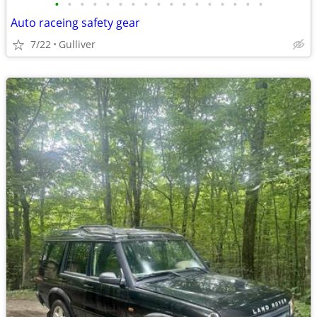
•
•
•
•
•
•
•
•
•
•
•
•
•
•
•
•
•
Auto raceing safety gear
7/22
Gulliver