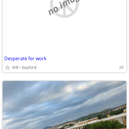
no image
Desperate for work
8/8
Gaylord