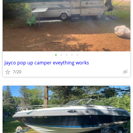
•
•
•
•
•
Jayco pop up camper eveything works
7/20