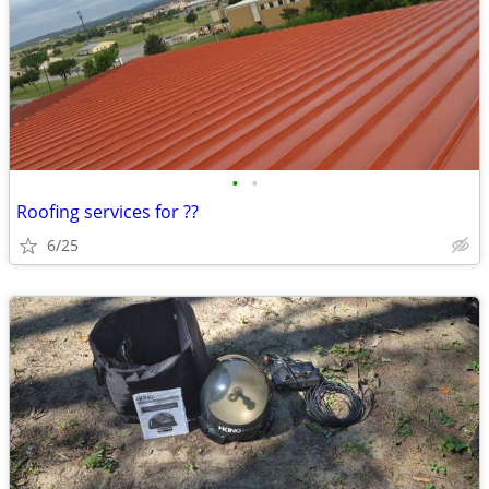
•
•
Roofing services for ??
6/25