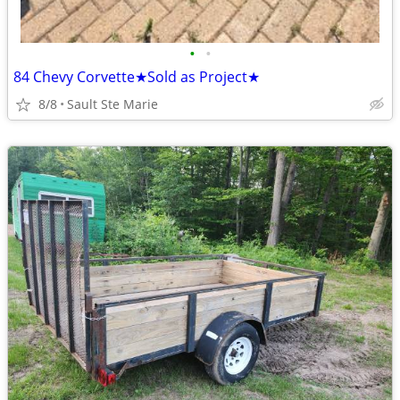
•
•
84 Chevy Corvette★Sold as Project★
8/8
Sault Ste Marie