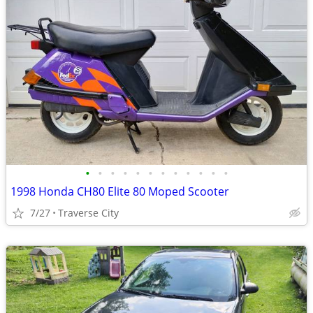
•
•
•
•
•
•
•
•
•
•
•
•
1998 Honda CH80 Elite 80 Moped Scooter
7/27
Traverse City