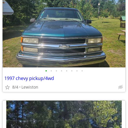
•
•
•
•
•
•
•
•
1997 chevy pickup/4wd
8/4
Lewiston