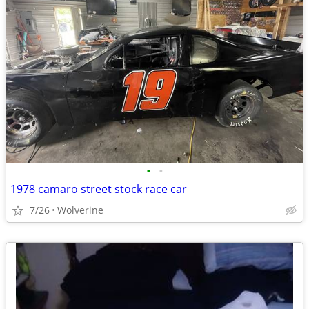
•
•
1978 camaro street stock race car
7/26
Wolverine