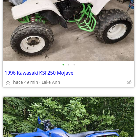
•
•
•
1996 Kawasaki KSF250 Mojave
hace 49 min
Lake Ann