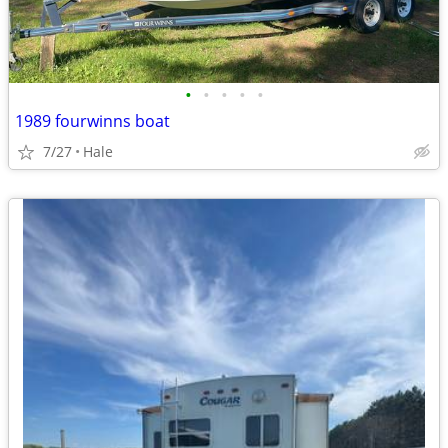
•
•
•
•
•
1989 fourwinns boat
7/27
Hale