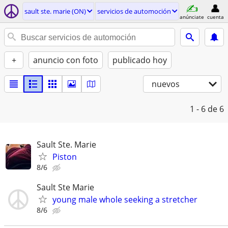
sault ste. marie (ON)
servicios de automoción
anúnciate
cuenta
+
anuncio con foto
publicado hoy
nuevos
1 - 6
de 6
Sault Ste. Marie
Piston
8/6
Sault Ste Marie
young male whole seeking a stretcher
8/6